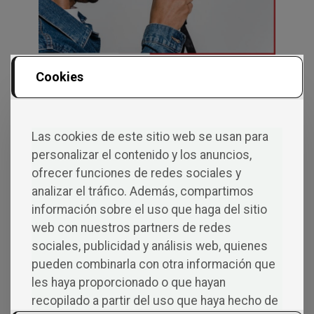
Bien, es el momento de tomarse las cosas en serio.
Cookies
Sabemos que crees en tu libro, que este es una
apuesta segura, las personas que han leído el
borrador te han dicho que les ha encantado. ¡Es el
Las cookies de este sitio web se usan para
momento de la que la editorial también lo sepa! Pero,
personalizar el contenido y los anuncios,
hay un problema, para ello van a tener que revisar tu
manuscrito, y para conseguirlo tendrás que
ofrecer funciones de redes sociales y
conseguir que abran tu correo y revisen tu proyecto.
analizar el tráfico. Además, compartimos
información sobre el uso que haga del sitio
Una misión bastante difícil si tenemos en cuenta la
cantidad de borradores que se reciben. Por ello,
web con nuestros partners de redes
trabaja en la promoción de tu proyecto. ¿Cómo
sociales, publicidad y análisis web, quienes
hacerlo? No está de más que incites a su lectura con
pueden combinarla con otra información que
un documento adjunto en el que les hagas un breve
les haya proporcionado o que hayan
resumen de lo que están a punto de leer, que
recopilado a partir del uso que haya hecho de
destaques algunos valores diferenciales, y des