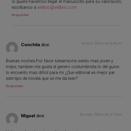
Si quiere hacernos llegar el manuscrito para su valoración,
escríbanos a
exlibric@exlibric.com
Responder
24 abril, 2023 a las 8:39 pm
Conchita
dice:
Buenas noches:Por favor tuteame,me siento mas joven y
mejor, tambien me gusta el genero costumbrista lo del guion
lo encuento mas dificil para mi ¿Que editorial es mejor par
este tipo de novela que se me da bien?
Responder
25 mayo, 2023 a las 4:15 pm
Miguel
dice: