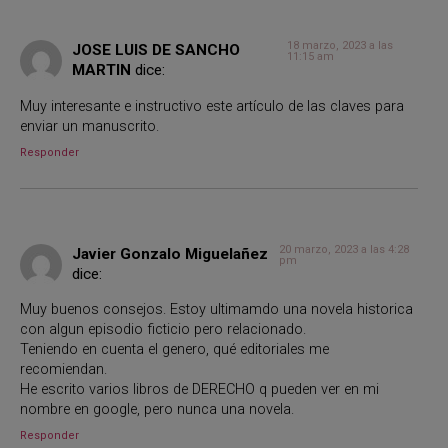
18 marzo, 2023 a las
JOSE LUIS DE SANCHO
11:15 am
MARTIN
dice:
Muy interesante e instructivo este artículo de las claves para
enviar un manuscrito.
Responder
20 marzo, 2023 a las 4:28
Javier Gonzalo Miguelañez
pm
dice:
Muy buenos consejos. Estoy ultimamdo una novela historica
con algun episodio ficticio pero relacionado.
Teniendo en cuenta el genero, qué editoriales me
recomiendan.
He escrito varios libros de DERECHO q pueden ver en mi
nombre en google, pero nunca una novela.
Responder