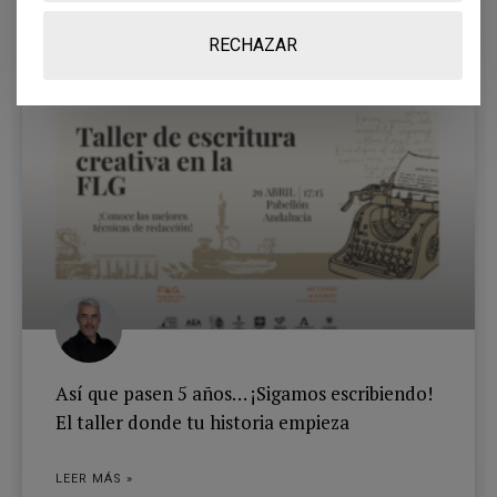
RECHAZAR
OTROS EVENTOS
Así que pasen 5 años… ¡Sigamos escribiendo!
El taller donde tu historia empieza
LEER MÁS »