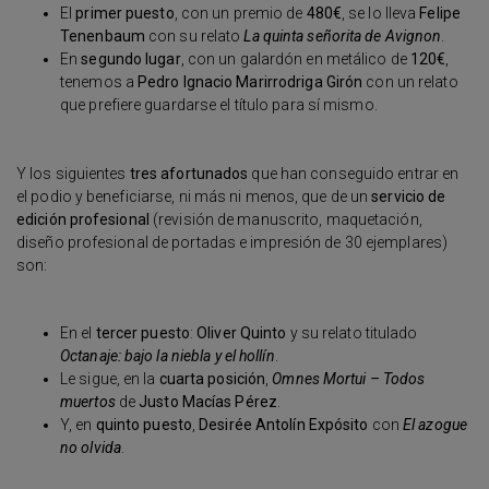
El
primer puesto
, con un premio de
480€
, se lo lleva
Felipe
Tenenbaum
con su relato
La quinta señorita de Avignon
.
En
segundo lugar
, con un galardón en metálico de
120€
,
tenemos a
Pedro Ignacio Marirrodriga Girón
con un relato
que prefiere guardarse el título para sí mismo.
Y los siguientes
tres afortunados
que han conseguido entrar en
el podio y beneficiarse, ni más ni menos, que de un
servicio de
edición profesional
(revisión de manuscrito, maquetación,
diseño profesional de portadas e impresión de 30 ejemplares)
son:
En el
tercer puesto
:
Oliver Quinto
y su relato titulado
Octanaje: bajo la niebla y el hollín
.
Le sigue, en la
cuarta posición
,
Omnes Mortui – Todos
muertos
de
Justo Macías Pérez
.
Y, en
quinto puesto
,
Desirée Antolín Expósito
con
El azogue
no olvida
.