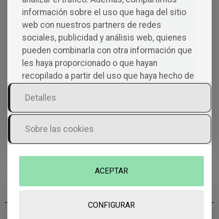
Rocío Teresa Martín Muñoz
–
Laura Mindán Sanz
–
Antonio
información sobre el uso que haga del sitio
Moro Hinojosa
–
Noemí García Jiménez
–
Coro Menéndez
web con nuestros partners de redes
Vázquez
–
María Carmen Moreno Cruz
–
Mónica Rivera Tarjuelo
sociales, publicidad y análisis web, quienes
–
María Ángeles Vázquez Sánchez
–
Iris Rodríguez Díaz
–
Clara
Meiwan Sancho López
–
Ramón Grimalt Oblitas
–
Isidora Luna
–
pueden combinarla con otra información que
Ada Haydee Finamore
les haya proporcionado o que hayan
recopilado a partir del uso que haya hecho de
sus servicios.
Si has encontrado tu nombre entre los ganadores, tan solo
Detalles
podemos darte nuestra más sincera enhorabuena, te lo mereces.
Y, por el contrario, si no ha sido así, ¡no te preocupes! Este reto
literario volverá el año que viene con muchas ganas de conocer
Sobre las cookies
nuevas voces y vuestro talento al escribir.
¡Muchas gracias a todos!
ACEPTAR
CONFIGURAR