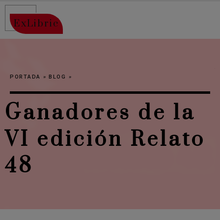
ExLibric
PORTADA
»
BLOG
»
Ganadores de la
VI edición Relato
48