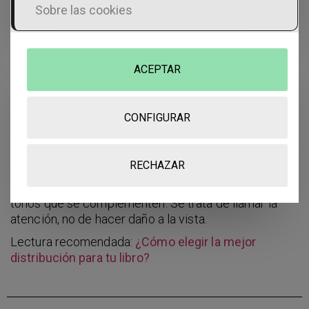
Sobre las cookies
Recuerda que la contraportada de tu obra es un
complemento de la portada de tu libro. ¿Qué
queremos decir con esto? Pues que debes apoyar la
información que ya has dado, por lo que no es
ACEPTAR
aconsejable que repitas el título, sino que como si
fuera un periódico, aquí se diera el primer párrafo tras
el titular y sirva al lector para ponerse en contexto.
CONFIGURAR
También, precisamente, fruto de esta conexión entre
ambos elementos, te animamos a que respetes
RECHAZAR
cierta consonancia entre portada y contraportada.
Esto supone que elijas colores complementarios, y
tonos que se complementen. Se trata de llamar la
atención, no de hacer daño a la vista.
Lectura recomendada:
¿Cómo elegir la mejor
distribución para tu libro?