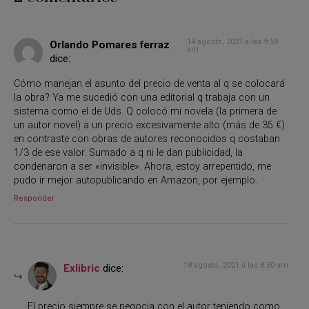
14 agosto, 2021 a las 9:59
Orlando Pomares ferraz
am
dice:
Cómo manejan el asunto del precio de venta al q se colocará
la obra? Ya me sucedió con una editorial q trabaja con un
sistema como el de Uds. Q colocó mi novela (la primera de
un autor novel) a un precio excesivamente alto (más de 35 €)
en contraste con obras de autores reconocidos q costaban
1/3 de ese valor. Sumado a q ni le dan publicidad, la
condenaron a ser «invisible». Ahora, estoy arrepentido, me
pudo ir mejor autopublicando en Amazon, por ejemplo.
Responder
18 agosto, 2021 a las 8:50 am
Exlibric
dice:
El precio siempre se negocia con el autor teniendo como