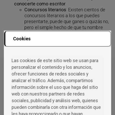
conocerte como escritor
:
Concursos literarios
: Existen cientos de
concursos literarios a los que puedes
presentarte, puede que ganes o quizás no,
pero el simple hecho de que tu nombre
aparezca entre los participantes, es una
Cookies
gran ventana para que nuevos lectores se
interesen por ti y tu obra.
Charlas
: Si tienes la oportunidad de
participar en charlas, no dudes en hacerlo.
Las cookies de este sitio web se usan para
Los lectores podrán conocer un poco más
personalizar el contenido y los anuncios,
a la persona detrás de todos esos libros,
ofrecer funciones de redes sociales y
ese lado humano es crucial para conectar
con el público.
analizar el tráfico. Además, compartimos
información sobre el uso que haga del sitio
Conclusión
web con nuestros partners de redes
sociales, publicidad y análisis web, quienes
Si eres un autor que acaba de empezar,
recomendamos escoger las opciones en las que el
pueden combinarla con otra información que
autor tiene un mayor control sobre su obra y a dónde
les haya proporcionado o que hayan