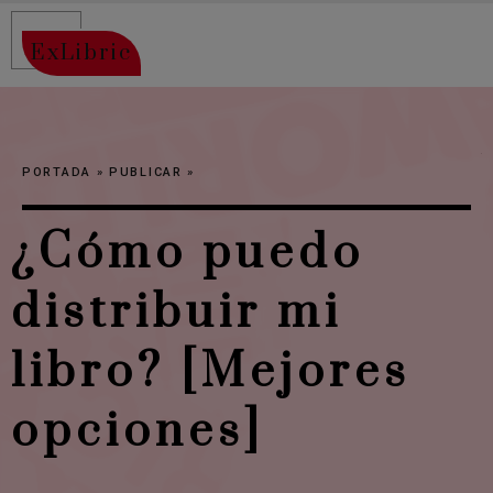
ExLibric
PORTADA
»
PUBLICAR
»
¿Cómo puedo
distribuir mi
libro? [Mejores
opciones]