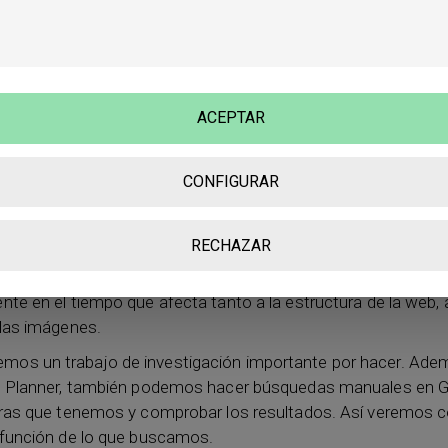
ogle Adwords
y en la sección ‘Herramientas y Análisis’ y p
e Palabras Clave
.
ección ya podemos comprobar el volumen de búsquedas de 
uevas ideas. Se trata de sencillos paneles cuyas funciones so
ACEPTAR
rá que leer atentamente y seguir paso a paso las instruccio
 tenemos claro qué palabras clave debemos utilizar en nuest
CONFIGURAR
hora crearemos entradas cuyos titulares y cuerpos de texto i
Esto hará que nuestra web tenga los términos que más búsq
 a poco vaya apareciendo en Google.
RECHAZAR
 tarea es solo el comienzo. Trabajar el
SEO
para escritores e
nte en el tiempo que afecta tanto a la estructura de la web, 
 las imágenes.
os un trabajo de investigación importante por hacer. Ade
rd Planner, también podemos hacer búsquedas manuales en 
bras que tenemos y comprobar los resultados. Así veremos 
 función de lo que buscamos.