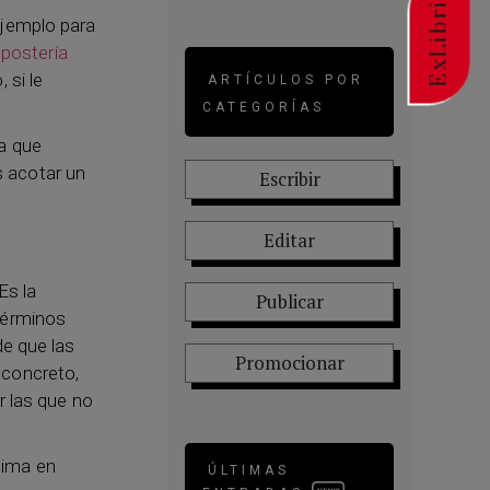
ExLibric
ejemplo para
epostería
 si le
ARTÍCULOS POR
CATEGORÍAS
a que
 acotar un
Escribir
Editar
Es la
Publicar
términos
de que las
Promocionar
 concreto,
r las que no
sima en
ÚLTIMAS