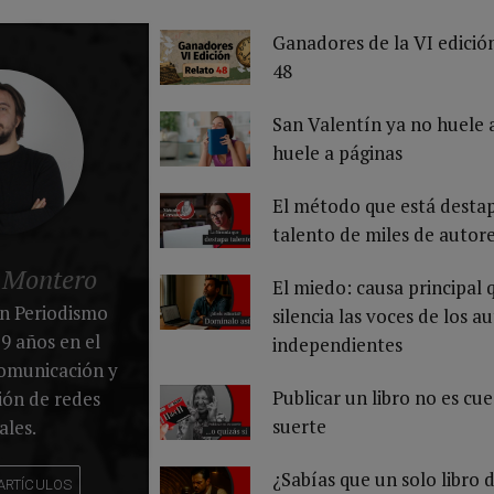
Ganadores de la VI edició
48
San Valentín ya no huele 
huele a páginas
El método que está desta
talento de miles de autor
 Montero
El miedo: causa principal 
en Periodismo
silencia las voces de los a
9 años en el
independientes
comunicación y
Publicar un libro no es cu
tión de redes
suerte
ales.
¿Sabías que un solo libro 
 ARTÍCULOS