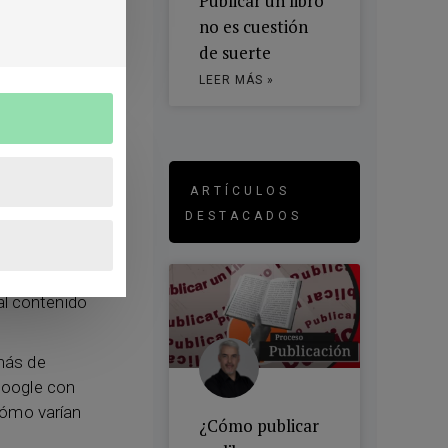
Publicar un libro
inchamos
no es cuestión
de suerte
palabras
LEER MÁS »
n intuitivas
nes.
ro
blog
. Así
ncluyan
ARTÍCULOS
uedas
DESTACADOS
s una labor
al contenido
más de
Google con
cómo varían
¿Cómo publicar