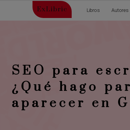
ExLibric
Libros
Autores
SEO para escr
¿Qué hago pa
aparecer en 