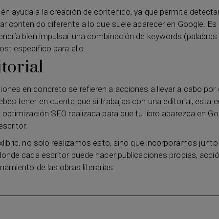
én ayuda a la creación de contenido, ya que permite detectar
r contenido diferente a lo que suele aparecer en Google. Es d
endría bien impulsar una combinación de keywords (palabras 
st específico para ello.
torial
ones en concreto se refieren a acciones a llevar a cabo por e
ebes tener en cuenta que si trabajas con una editorial, esta 
 optimización SEO realizada para que tu libro aparezca en Goo
escritor.
libric, no solo realizamos esto, sino que incorporamos junto 
 donde cada escritor puede hacer publicaciones propias, acci
namiento de las obras literarias.