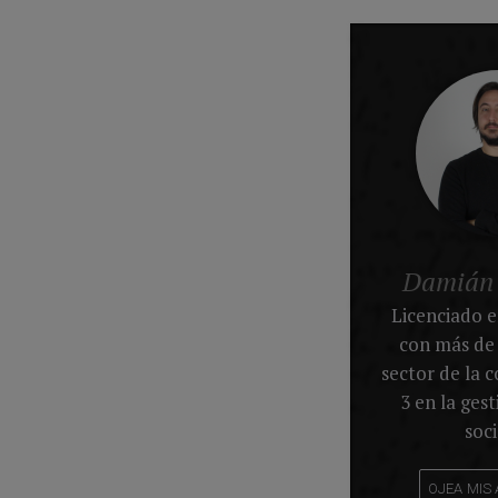
Damián
Licenciado 
con más de 
sector de la 
3 en la ges
soci
OJEA MIS