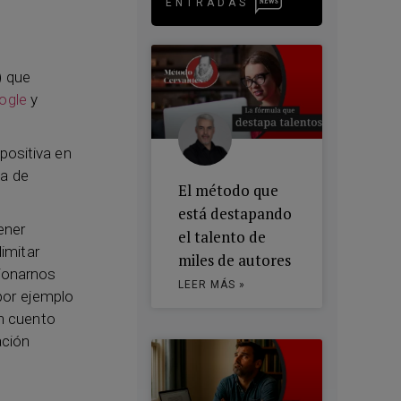
ENTRADAS
) que
ogle
y
positiva en
ña de
El método que
está destapando
ener
el talento de
limitar
miles de autores
cionarnos
LEER MÁS »
 por ejemplo
un cuento
ación