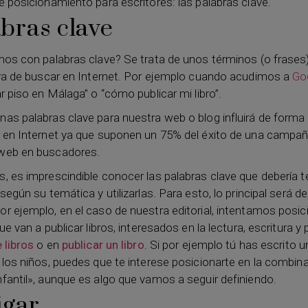
e posicionamiento para escritores: las palabras clave.
bras clave
mos con palabras clave? Se trata de unos términos (o frases
ora de buscar en Internet. Por ejemplo cuando acudimos a
Go
r piso en Málaga” o “cómo publicar mi libro”.
as palabras clave para nuestra web o blog influirá de forma 
 en Internet ya que suponen un 75% del éxito de una campa
web en buscadores.
, es imprescindible conocer las palabras clave que debería t
según su temática y utilizarlas. Para esto, lo principal será de
r ejemplo, en el caso de nuestra editorial, intentamos posi
ue van a publicar libros, interesados en la lectura, escritura y
 libros
o en
publicar un libro
. Si por ejemplo tú has escrito 
 los niños, puedes que te interese posicionarte en la combin
fantil», aunque es algo que vamos a seguir definiendo.
igar