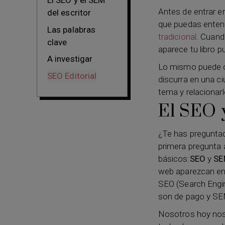
El SEO y el SEM
Antes de entrar e
del escritor
que puedas entend
Las palabras
tradicional
. Cuand
clave
aparece tu libro p
A investigar
Lo mismo puede oc
SEO Editorial
discurra en una 
tema y relacionar
El SEO y
¿Te has preguntad
primera pregunta 
básicos:
SEO
y
SE
web aparezcan ent
SEO (Search Engin
son de pago y SEM
Nosotros hoy nos