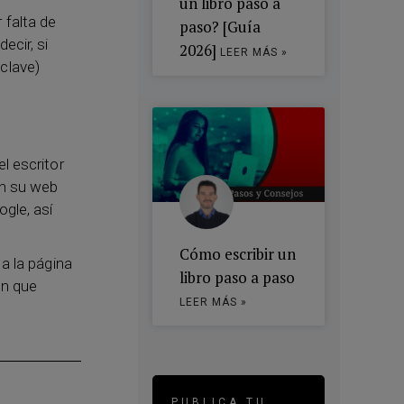
un libro paso a
 falta de
paso? [Guía
ecir, si
2026]
LEER MÁS »
clave)
l escritor
en su web
gle, así
Cómo escribir un
a la página
libro paso a paso
ón que
LEER MÁS »
PUBLICA TU