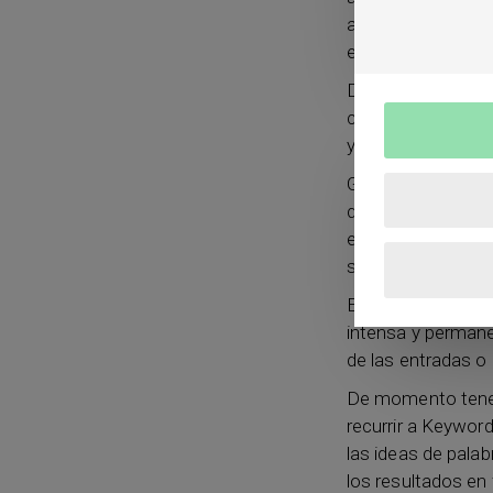
accedemos a
Go
en
Planificador d
Dentro de esta s
clave o obtener n
y simplemente hab
Gracias a esto ya
que a partir de a
estas palabras. 
suman y que poco
Es cierto que esta
intensa y permane
de las entradas o
De momento tenem
recurrir a Keywo
las ideas de pala
los resultados en