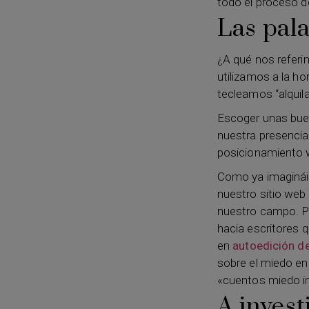
todo el proceso d
Las pala
¿A qué nos referi
utilizamos a la h
tecleamos “alquila
Escoger unas buen
nuestra presencia
posicionamiento 
Como ya imagináis
nuestro sitio web 
nuestro campo. Po
hacia escritores q
en
autoedición de
sobre el miedo en
«cuentos miedo in
A invest