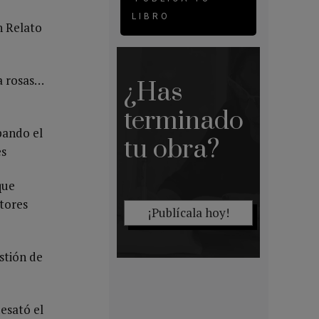
LIBRO
n Relato
a rosas…
¿Has
terminado
pando el
tu obra?
es
que
utores
¡Publícala hoy!
estión de
desató el