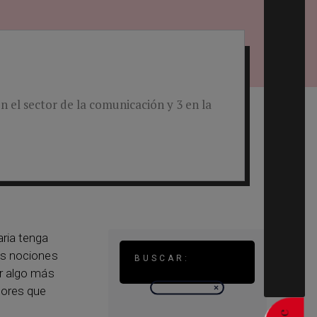
 el sector de la comunicación y 3 en la
aria tenga
as nociones
BUSCAR:
er algo más
tores que