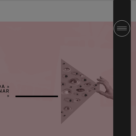
DA
»
NAR
»