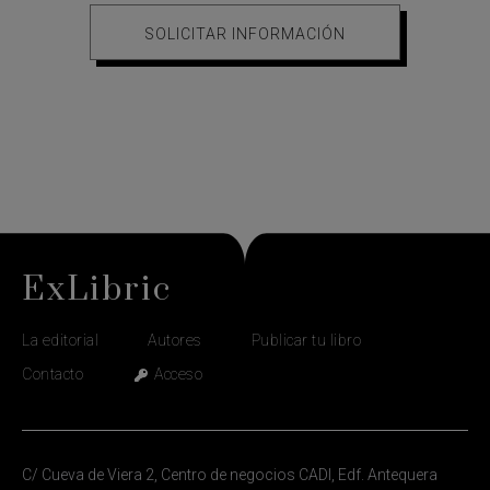
SOLICITAR INFORMACIÓN
ExLibric
La editorial
Autores
Publicar tu libro
Contacto
Acceso
C/ Cueva de Viera 2, Centro de negocios CADI, Edf. Antequera