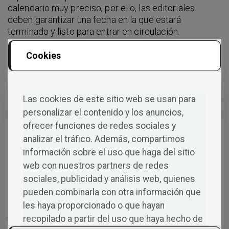
calendario muy preciso, por ello, las editoriales
deben garantizar una fecha en la que estará
terminado y listo para entrar en circulación.
Idioma
Cookies
A la hora de publicar tu primer libro, lo lógico es
hacerlo en tu lengua nativa y comenzar a moverlo por
Las cookies de este sitio web se usan para
el territorio nacional, aunque hay excepciones. Si un
autor de una comunidad autónoma con lengua propia
personalizar el contenido y los anuncios,
quiere publicarlo en dicho idioma, se debe dejar
ofrecer funciones de redes sociales y
constancia por contrato.
analizar el tráfico. Además, compartimos
información sobre el uso que haga del sitio
Igualmente, si estamos ante reediciones y la editorial
plantea traducir el texto para exportarlo a otros
web con nuestros partners de redes
países, se debe firmar en el contrato los idiomas en
sociales, publicidad y análisis web, quienes
los que se distribuirá la obra.
pueden combinarla con otra información que
les haya proporcionado o que hayan
Anticipo
recopilado a partir del uso que haya hecho de