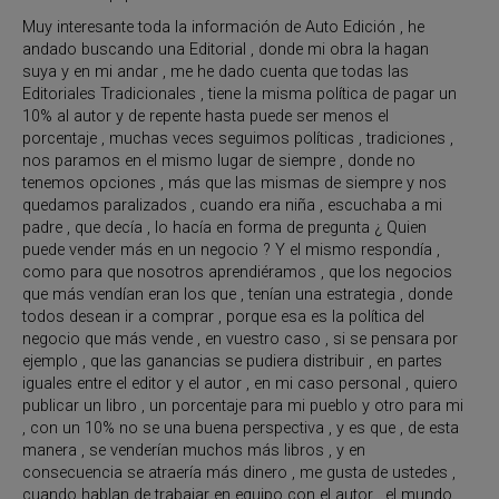
Muy interesante toda la información de Auto Edición , he
andado buscando una Editorial , donde mi obra la hagan
suya y en mi andar , me he dado cuenta que todas las
Editoriales Tradicionales , tiene la misma política de pagar un
10% al autor y de repente hasta puede ser menos el
porcentaje , muchas veces seguimos políticas , tradiciones ,
nos paramos en el mismo lugar de siempre , donde no
tenemos opciones , más que las mismas de siempre y nos
quedamos paralizados , cuando era niña , escuchaba a mi
padre , que decía , lo hacía en forma de pregunta ¿ Quien
puede vender más en un negocio ? Y el mismo respondía ,
como para que nosotros aprendiéramos , que los negocios
que más vendían eran los que , tenían una estrategia , donde
todos desean ir a comprar , porque esa es la política del
negocio que más vende , en vuestro caso , si se pensara por
ejemplo , que las ganancias se pudiera distribuir , en partes
iguales entre el editor y el autor , en mi caso personal , quiero
publicar un libro , un porcentaje para mi pueblo y otro para mi
, con un 10% no se una buena perspectiva , y es que , de esta
manera , se venderían muchos más libros , y en
consecuencia se atraería más dinero , me gusta de ustedes ,
cuando hablan de trabajar en equipo con el autor , el mundo