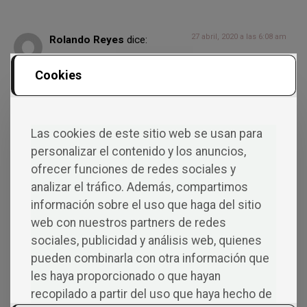
27 abril, 2020 a las 6:08 am
Rolando Reyes
dice:
Cookies
La información general es excelente.
Concretamente, ¿Cuáles son los costos aproximados de la
publicación de un libro on-line?
Responder
Las cookies de este sitio web se usan para
personalizar el contenido y los anuncios,
ofrecer funciones de redes sociales y
analizar el tráfico. Además, compartimos
30 abril, 2020 a las 8:50 am
Exlibric
dice:
información sobre el uso que haga del sitio
web con nuestros partners de redes
Hola Rolando, ciertamente si una editorial te da precios sin
sociales, publicidad y análisis web, quienes
conocer al escritor y su obra literaria, sencillamente me
pueden combinarla con otra información que
alejaría de la misma. Todos los proyectos en los que
trabajamos son leídos, analizados y valorados. Una vez
les haya proporcionado o que hayan
realizado ese estudio, le hacemos una propuesta al
recopilado a partir del uso que haya hecho de
escritor acorde a los objetivos que busca, es decir, si