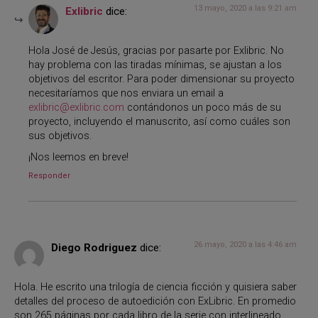
13 mayo, 2020 a las 9:21 am
Exlibric
dice:
Hola José de Jesús, gracias por pasarte por Exlibric. No
hay problema con las tiradas mínimas, se ajustan a los
objetivos del escritor. Para poder dimensionar su proyecto
necesitaríamos que nos enviara un email a
exlibric@exlibric.com
contándonos un poco más de su
proyecto, incluyendo el manuscrito, así como cuáles son
sus objetivos.
¡Nos leemos en breve!
Responder
26 mayo, 2020 a las 4:46 am
Diego Rodriguez
dice:
Hola. He escrito una trilogía de ciencia ficción y quisiera saber
detalles del proceso de autoedición con ExLibric. En promedio
son 265 páginas por cada libro de la serie con interlineado