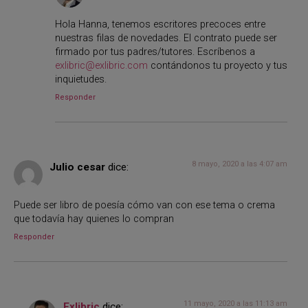
Hola Hanna, tenemos escritores precoces entre
nuestras filas de novedades. El contrato puede ser
firmado por tus padres/tutores. Escríbenos a
exlibric@exlibric.com
contándonos tu proyecto y tus
inquietudes.
Responder
8 mayo, 2020 a las 4:07 am
Julio cesar
dice:
Puede ser libro de poesía cómo van con ese tema o crema
que todavía hay quienes lo compran
Responder
11 mayo, 2020 a las 11:13 am
Exlibric
dice: