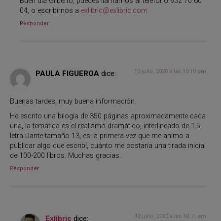
Buen día Gilberto, puedes llamarnos al teléfono 952 70 60
04, o escribirnos a
exlibric@exlibric.com
Responder
10 julio, 2020 a las 10:10 pm
PAULA FIGUEROA
dice:
Buenas tardes, muy buena información.
He escrito una bilogía de 350 páginas aproximadamente cada
una, la temática es el realismo dramático, interlineado de 1.5,
letra Dante tamaño 13, es la primera vez que me animo a
publicar algo que escribí, cuánto me costaría una tirada inicial
de 100-200 libros. Muchas gracias.
Responder
13 julio, 2020 a las 10:11 am
Exlibric
dice: