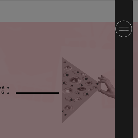
DA
»
OG
»