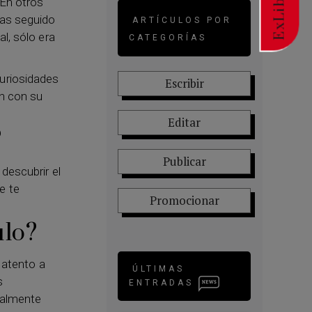
ExLibric
 En otros
has seguido
ARTÍCULOS POR
l, sólo era
CATEGORÍAS
curiosidades
Escribir
on con su
Editar
?
Publicar
descubrir el
e te
Promocionar
ulo?
 atento a
ÚLTIMAS
s
ENTRADAS
talmente