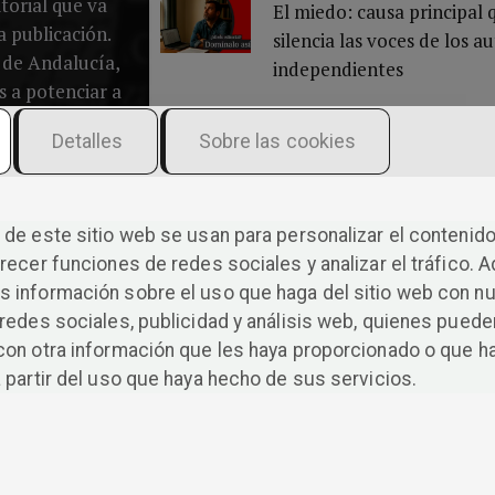
torial que va
El miedo: causa principal 
a publicación.
silencia las voces de los a
 de Andalucía,
independientes
 a potenciar a
s en cada paso
Publicar un libro no es cu
Detalles
Sobre las cookies
e literario.
suerte
ículos de blog
¿Sabías que un solo libro 
fuente de
pánico en todo un país la
e información,
de este sitio web se usan para personalizar el contenido
Halloween?
sde las últimas
recer funciones de redes sociales y analizar el tráfico. 
terarias hasta
 información sobre el uso que haga del sitio web con n
ramientas para
redes sociales, publicidad y análisis web, quienes puede
r tu oficio.
con otra información que les haya proporcionado o que h
 partir del uso que haya hecho de sus servicios.
 ARTÍCULOS