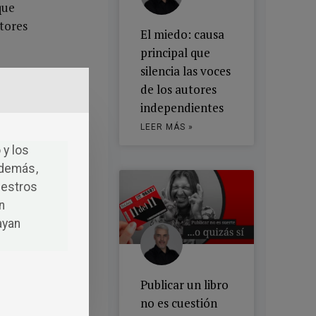
que
utores
El miedo: causa
principal que
silencia las voces
estión de
de los autores
independientes
desató el
LEER MÁS »
 noche de
 y los
Además,
uestros
n
ayan
Publicar un libro
no es cuestión