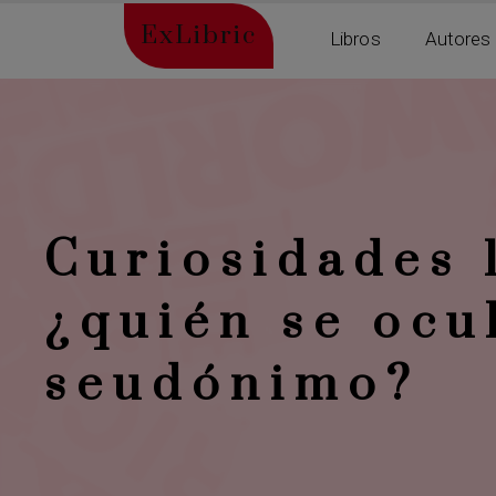
ExLibric
Libros
Autores
Curiosidades l
¿quién se ocul
seudónimo?