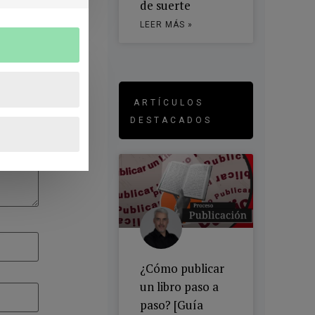
de suerte
LEER MÁS »
ARTÍCULOS
DESTACADOS
¿Cómo publicar
un libro paso a
paso? [Guía