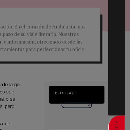
cación. En el corazón de Andalucía, nos
 paso de su viaje literario. Nuestros
ón e información, ofreciendo desde las
rramientas para perfeccionar tu oficio.
 lo largo
nes son
BUSCAR:
eal o se
s, pero
s que