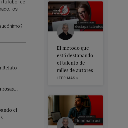
n tu labor de
nado: los
 seudónimo?
El método que
está destapando
el talento de
n Relato
miles de autores
LEER MÁS »
a rosas…
pando el
es