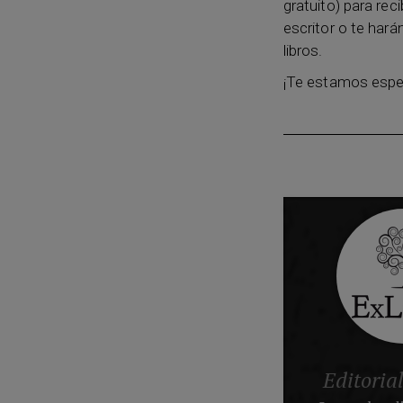
gratuito) para rec
escritor o te har
libros.
¡Te estamos esper
Editoria