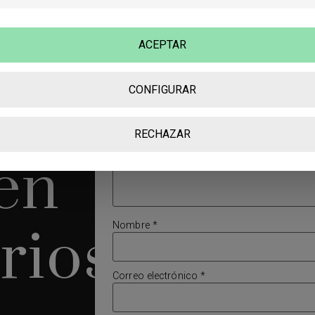
ACEPTAR
Deja una respuesta
o
CONFIGURAR
Tu dirección de correo electrónico no será
publicada.
Los campos obligatorios están
marcados con
*
RECHAZAR
Comentario
*
en
Nombre
*
rios
Correo electrónico
*