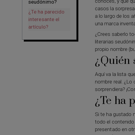
conoces, y que qu
seudónimo?
casos la sorpresa
¿Te ha parecido
a lo largo de los
interesante el
una marca invent
artículo?
¿Crees saberlo to
literarias seudón
propio nombre (bu
¿Quién 
Aquí va la lista 
nombre real. ¿Lo 
sorprendiera? ¡Co
¿Te ha p
Si te ha gustado n
todo el contenido
presentado en ot