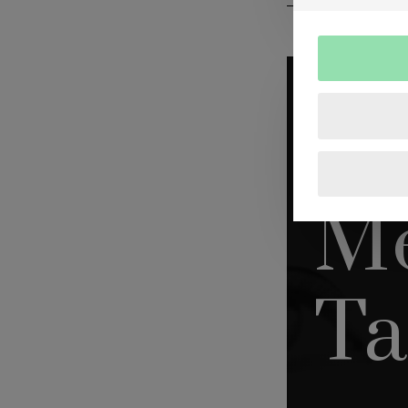
C
M
Ta