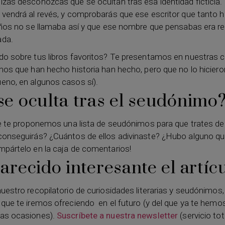
izás desconozcas que se ocultan tras esa identidad ficticia.
 vendrá al revés, y comprobarás que ese escritor que tanto 
 años no se llamaba así y que ese nombre que pensabas era rea
ada.
do sobre tus libros favoritos? Te presentamos en nuestras 
imos que han hecho historia han hecho, pero que no lo hicier
eno, en algunos casos sí).
se oculta tras el seudónimo
que te proponemos una lista de seudónimos para que trates de 
conseguirás? ¿Cuántos de ellos adivinaste? ¿Hubo alguno qu
mpártelo en la caja de comentarios!
arecido interesante el artíc
uestro recopilatorio de curiosidades literarias y seudónimos,
 que te iremos ofreciendo en el futuro (y del que ya te hemo
ras ocasiones).
Suscríbete a nuestra newsletter
(servicio to