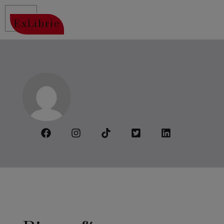
ExLibric