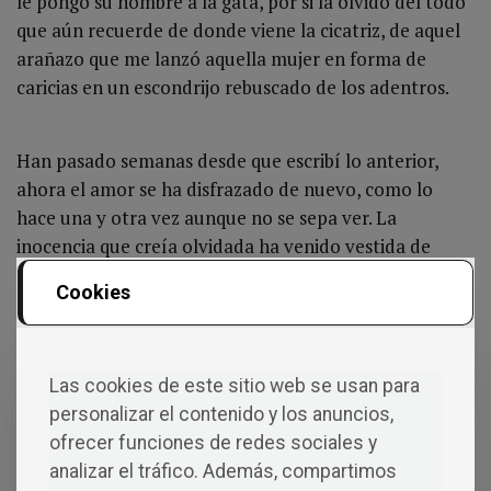
le pongo su nombre a la gata, por si la olvido del todo
que aún recuerde de donde viene la cicatriz, de aquel
arañazo que me lanzó aquella mujer en forma de
caricias en un escondrijo rebuscado de los adentros.
Han pasado semanas desde que escribí lo anterior,
ahora el amor se ha disfrazado de nuevo, como lo
hace una y otra vez aunque no se sepa ver. La
inocencia que creía olvidada ha venido vestida de
amor, y así como si nada me pego un lametazo,
Cookies
cuando para mi sorpresa recorría con su lengua toda
la cicatriz que creía tan profunda y rebuscada, sentí
tal felicidad que no me quedo más remedio que
Las cookies de este sitio web se usan para
comerle el corazón y alguna otra cosa más, y fue en el
personalizar el contenido y los anuncios,
regusto que me quedo en la boca donde descubrí que
ofrecer funciones de redes sociales y
el romanticismo distorsiona y daña por querer hacer
analizar el tráfico. Además, compartimos
más especial de la cuenta lo que el instinto anhela.