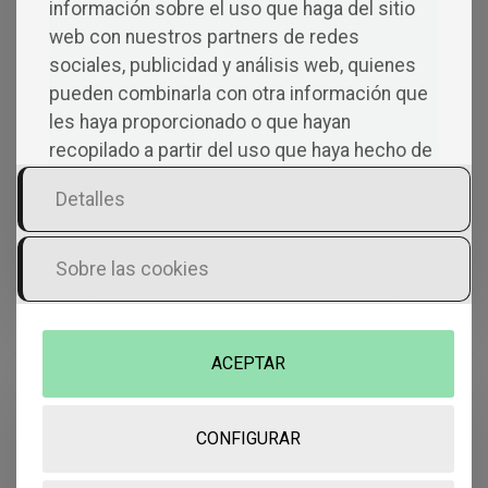
información sobre el uso que haga del sitio
web con nuestros partners de redes
Podría dejar volar la imaginación y que la metáfora
sociales, publicidad y análisis web, quienes
devore la realidad que mi inmadurez no aguanta, pero
pueden combinarla con otra información que
parece que el peso de los días quiere que aprenda
les haya proporcionado o que hayan
algo, y la ignorancia quiere dejar paso a una inocencia
recopilado a partir del uso que haya hecho de
refinada que ya no se asusta por sentir.
sus servicios.
Detalles
En realidad son 4, no tienen nombre, ni falta que les
Sobre las cookies
hace.
ACEPTAR
CONFIGURAR