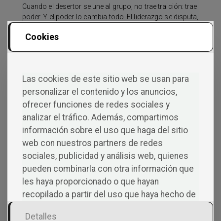
Cuando el desertor se une al grupo, no trae traición: trae
poder. Y el poder lo cambia todo. El liderazgo se disputa,
la confianza se negocia a cada paso… y la capital se
Cookies
convierte en un campo de batalla. Cuando por fin creen
haber dejado lo peor atrás, una última pista los empuja
hacia el hielo eterno, donde Xeros deberá desafiar el
Sello del Dragón… y descubrir quién es cuando el poder
Las cookies de este sitio web se usan para
deja de obedecer. Porque si el Sello se rompe… tal vez lo
que despierte no sea Ragnarök.
personalizar el contenido y los anuncios,
ofrecer funciones de redes sociales y
analizar el tráfico. Además, compartimos
información sobre el uso que haga del sitio
web con nuestros partners de redes
sociales, publicidad y análisis web, quienes
Co
pueden combinarla con otra información que
les haya proporcionado o que hayan
Men
recopilado a partir del uso que haya hecho de
sus servicios.
Detalles