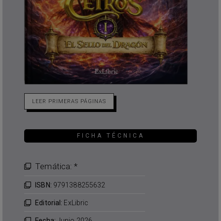
LEER PRIMERAS PÁGINAS
FICHA TÉCNICA
Temática: *
ISBN:
9791388255632
Editorial:
ExLibric
Fecha:
Junio 2026