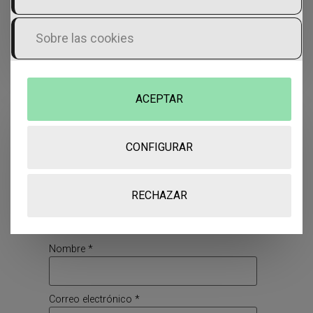
Tarios
Sobre las cookies
Deja una respuesta
ACEPTAR
Tu dirección de correo electrónico no será
publicada.
Los campos obligatorios están
CONFIGURAR
marcados con
*
Comentario
*
RECHAZAR
Nombre
*
Correo electrónico
*