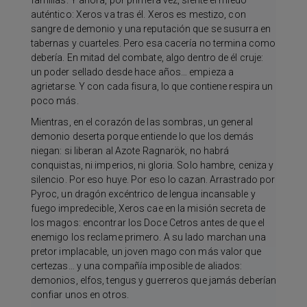
familias. Y ahora, por primera vez, siente el miedo
auténtico: Xeros va tras él. Xeros es mestizo, con
sangre de demonio y una reputación que se susurra en
tabernas y cuarteles. Pero esa cacería no termina como
debería. En mitad del combate, algo dentro de él cruje:
un poder sellado desde hace años… empieza a
agrietarse. Y con cada fisura, lo que contiene respira un
poco más.
Mientras, en el corazón de las sombras, un general
demonio deserta porque entiende lo que los demás
niegan: si liberan al Azote Ragnarök, no habrá
conquistas, ni imperios, ni gloria. Solo hambre, ceniza y
silencio. Por eso huye. Por eso lo cazan. Arrastrado por
Pyroc, un dragón excéntrico de lengua incansable y
fuego impredecible, Xeros cae en la misión secreta de
los magos: encontrar los Doce Cetros antes de que el
enemigo los reclame primero. A su lado marchan una
pretor implacable, un joven mago con más valor que
certezas… y una compañía imposible de aliados:
demonios, elfos, tengus y guerreros que jamás deberían
confiar unos en otros.