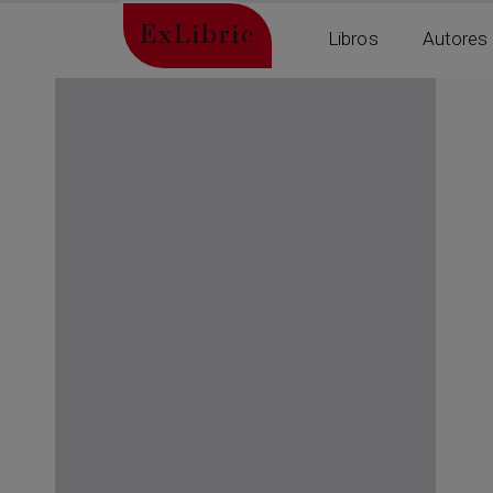
ExLibric
Libros
Autores