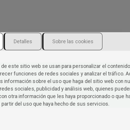
Detalles
Sobre las cookies
Cuentos de ensueño
inolvidables para
de este sitio web se usan para personalizar el contenido
recer funciones de redes sociales y analizar el tráfico. 
niños y niñas
 información sobre el uso que haga del sitio web con n
redes sociales, publicidad y análisis web, quienes puede
valientes
con otra información que les haya proporcionado o que h
 partir del uso que haya hecho de sus servicios.
Empezaréis este libro pensando que son cuentos y