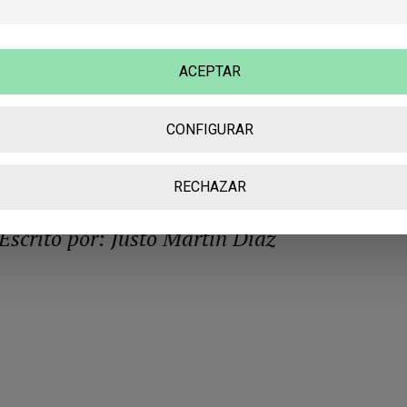
terminaréis sintiendo que son pequeñas lecciones de vida
disfrazadas de aventuras. Aquí hay fantasía, emoción, hum
y personajes que se quedan contigo mucho después de cer
ACEPTAR
el libro. Es perfecto para compartir, para crecer y para
recordar que lo sencillo también puede ser poderoso. Si
CONFIGURAR
buscas una lectura que conecte con niños (y también con
adultos), este libro es una apuesta segura.
RECHAZAR
Escrito por: Justo Martín Díaz