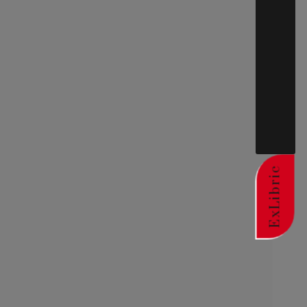
ExLibric