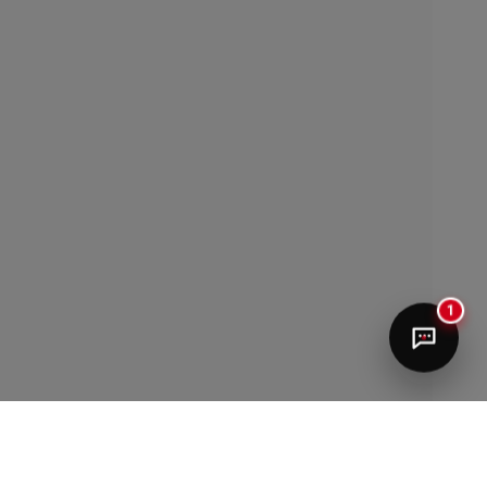
Quiero información para publicar
Quiero ayuda con mi libro
Hablar con un editor
1
María José
¡Hola! ¿Te ayudo con tu libro?
 NIÑAS VALIENTES