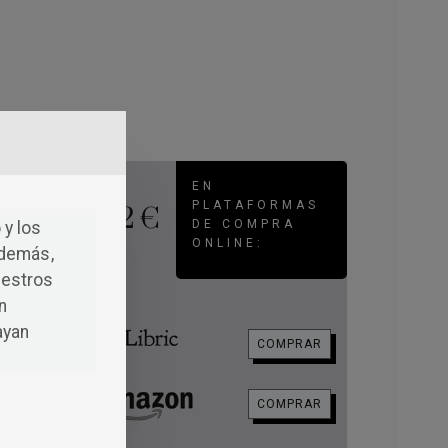
EN
PLATAFORMAS
12 €
DE COMPRA
 y los
ONLINE:
Además,
uestros
n
ayan
COMPRAR
COMPRAR