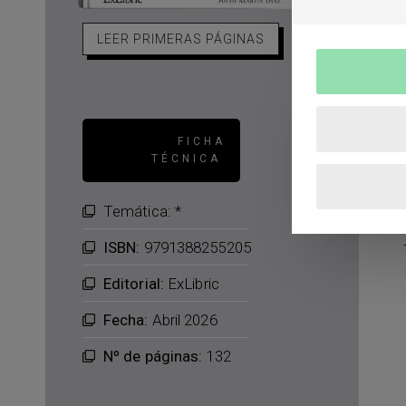
LEER PRIMERAS PÁGINAS
FICHA
TÉCNICA
Temática: *
ISBN:
9791388255205
Editorial:
ExLibric
Fecha:
Abril 2026
Nº de páginas:
132