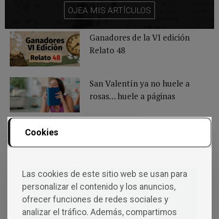
OJEA MIS ARTÍCULOS
Ganadores de la VI edición
Relato 48
San Valentín ya no huele a
rosas… huele a páginas
El método que está
Cookies
destapando el talento de
miles de autores
Las cookies de este sitio web se usan para
El miedo: causa principal que
personalizar el contenido y los anuncios,
silencia las voces de los
ofrecer funciones de redes sociales y
autores independientes
analizar el tráfico. Además, compartimos