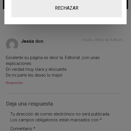
RECHAZAR
Un comentario
19 julio, 2025 a las 9:28 am
Jesús
dice:
Excelente su página es decir la. Editorial ,con unas
explicaciones
En verdad muy clara y elocuente.
De mí parte les deseo lo mejor
Responder
Deja una respuesta
Tu dirección de correo electrónico no será publicada.
Los campos obligatorios están marcados con
*
Comentario
*