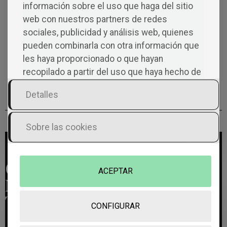
información sobre el uso que haga del sitio
Publicar un libro no es
web con nuestros partners de redes
cuestión de suerte
sociales, publicidad y análisis web, quienes
pueden combinarla con otra información que
¿Sabías que un solo libro
les haya proporcionado o que hayan
desató el pánico en todo un
recopilado a partir del uso que haya hecho de
país la noche de Halloween?
sus servicios.
Detalles
Sobre las cookies
Co
ACEPTAR
Men
Tarios
CONFIGURAR