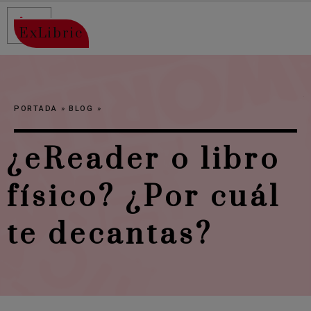
ExLibric
PORTADA
»
BLOG
»
¿eReader o libro
físico? ¿Por cuál
te decantas?