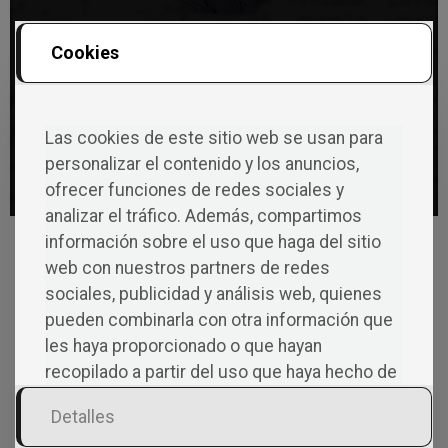
Carlos Torres
Cookies
Más de cinco años en el sector editorial. Se
encargará de ofrecerte el mejor asesoramiento
para publicar tu libro.
Las cookies de este sitio web se usan para
personalizar el contenido y los anuncios,
OJEA MIS ARTÍCULOS
ofrecer funciones de redes sociales y
analizar el tráfico. Además, compartimos
Ganadores de la VI edición
información sobre el uso que haga del sitio
Relato 48
web con nuestros partners de redes
sociales, publicidad y análisis web, quienes
pueden combinarla con otra información que
San Valentín ya no huele a
les haya proporcionado o que hayan
rosas… huele a páginas
recopilado a partir del uso que haya hecho de
sus servicios.
Detalles
El método que está
destapando el talento de