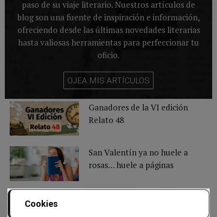
paso de su viaje literario. Nuestros artículos de
blog son una fuente de inspiración e información,
ofreciendo desde las últimas novedades literarias
hasta valiosas herramientas para perfeccionar tu
oficio.
OJEA MIS ARTÍCULOS
Ganadores de la VI edición
Relato 48
San Valentín ya no huele a
rosas… huele a páginas
El método que está
Cookies
destapando el talento de