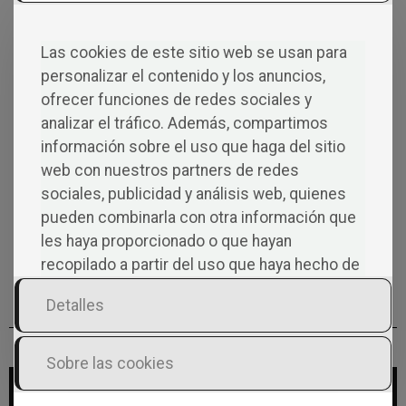
miles de autores
Las cookies de este sitio web se usan para
El miedo: causa principal que
personalizar el contenido y los anuncios,
silencia las voces de los
ofrecer funciones de redes sociales y
autores independientes
analizar el tráfico. Además, compartimos
Publicar un libro no es
información sobre el uso que haga del sitio
cuestión de suerte
web con nuestros partners de redes
sociales, publicidad y análisis web, quienes
pueden combinarla con otra información que
¿Sabías que un solo libro
les haya proporcionado o que hayan
desató el pánico en todo un
recopilado a partir del uso que haya hecho de
país la noche de Halloween?
sus servicios.
Detalles
Sobre las cookies