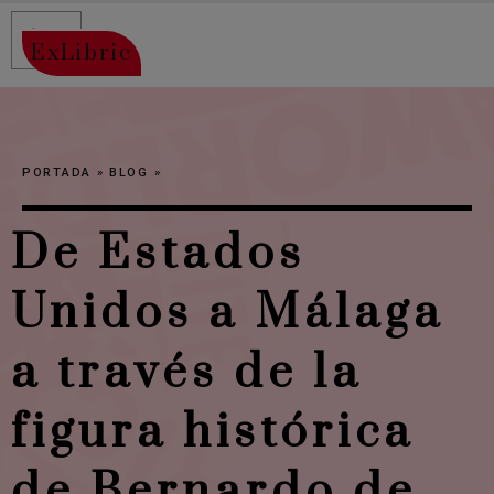
ExLibric
PORTADA
»
BLOG
»
De Estados
Unidos a Málaga
a través de la
figura histórica
de Bernardo de