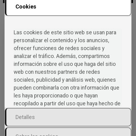
Cookies
Ganadores de la VI edición
Relato 48
Las cookies de este sitio web se usan para
San Valentín ya no huele a
personalizar el contenido y los anuncios,
rosas… huele a páginas
ofrecer funciones de redes sociales y
analizar el tráfico. Además, compartimos
información sobre el uso que haga del sitio
El método que está
web con nuestros partners de redes
destapando el talento de
sociales, publicidad y análisis web, quienes
miles de autores
pueden combinarla con otra información que
El miedo: causa principal que
les haya proporcionado o que hayan
silencia las voces de los
recopilado a partir del uso que haya hecho de
autores independientes
sus servicios.
Detalles
Publicar un libro no es
cuestión de suerte