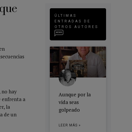
 que
ÚLTIMAS
ENTRADAS DE
OTROS AUTORES
 en
nsecuencias
, no hay
Aunque por la
 enfrenta a
vida seas
r, la
golpeado
da de un
LEER MÁS »