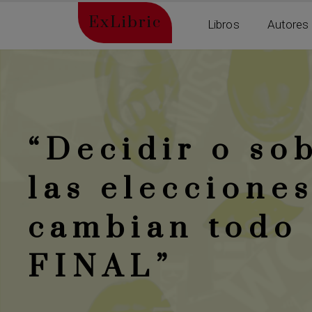
ExLibric
Libros
Autores
“Decidir o sob
las eleccione
cambian todo
FINAL”