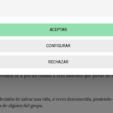
il veces, cada sentimiento de culpabilidad un millón de ve
ón que afrontan los personajes es, sin saber exactamente l
 vida, aparentemente, de una persona que hasta hace poco 
ACEPTAR
CONFIGURAR
 pasan por registrar diversos lugares para recuperar comid
planeado para seguir sobreviviendo, tenga futuro.
RECHAZAR
decisión de ir por un camino u otro sabiendo que puede no 
 decisión de salvar una vida, a veces desconocida, poniendo 
la de alguien del grupo.