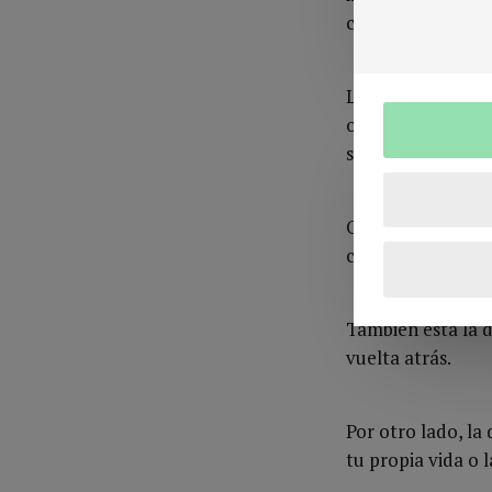
cada miedo cien m
La primera decisi
ocurre, quitar la
sentía como tú.
Otras decisiones,
conseguir que lo 
También está la 
vuelta atrás.
Por otro lado, la
tu propia vida o 