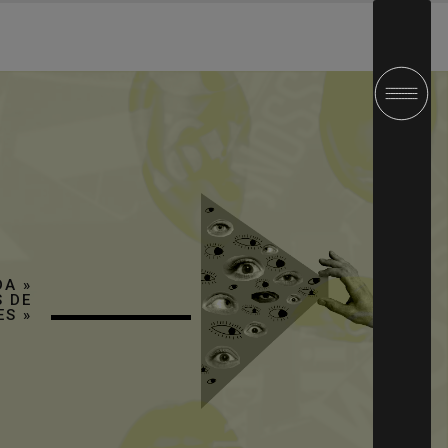
DA
»
 DE
ES
»