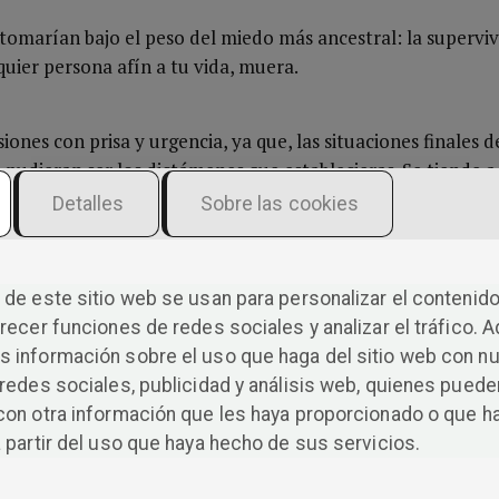
 tomarían bajo el peso del miedo más ancestral: la superviv
uier persona afín a tu vida, muera.
iones con prisa y urgencia, ya que, las situaciones finales
e pudieran ser los dictámenes que establecieras. Se tiende a
itar riesgos, porque no estamos acostumbrados a que la vid
Detalles
Sobre las cookies
rsonas dependan directamente de nosotros.
de este sitio web se usan para personalizar el contenido
 consecuencias, y a partir de ese momento, solo quedaría v
recer funciones de redes sociales y analizar el tráfico. 
idos.
 información sobre el uso que haga del sitio web con n
redes sociales, publicidad y análisis web, quienes puede
 cada elección
con otra información que les haya proporcionado o que h
ásticos es la pérdida de alguien, del miedo de perder la vid
 partir del uso que haya hecho de sus servicios.
upo y de la vida propia. Ese miedo y ese sentimiento de cul
ncón de tu mente para hacerte revivir cada consecuencia mi