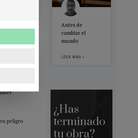
ces.
Antes de
o que
cambiar el
respiraba y
mundo
LEER MÁS »
a y
haber
¿Has
terminado
en peligro
tu obra?