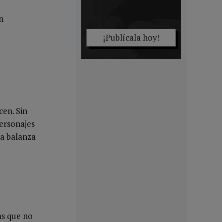
n
¡Publícala hoy!
cen. Sin
personajes
la balanza
as que no