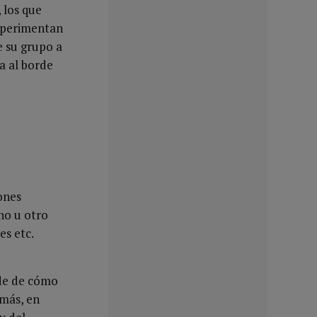
 los que
experimentan
e su grupo a
va al borde
ones
no u otro
es etc.
nde de cómo
emás, en