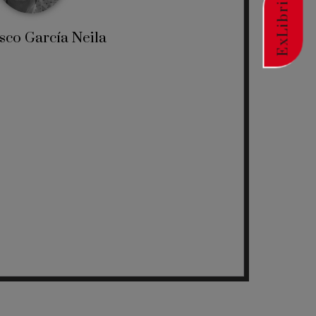
ExLibric
sco García Neila