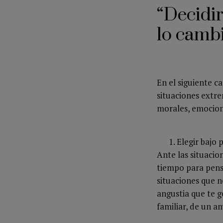
“Decidir
lo camb
En el siguiente c
situaciones extre
morales, emocion
Elegir bajo 
Ante las situaci
tiempo para pens
situaciones que n
angustia que te g
familiar, de un am