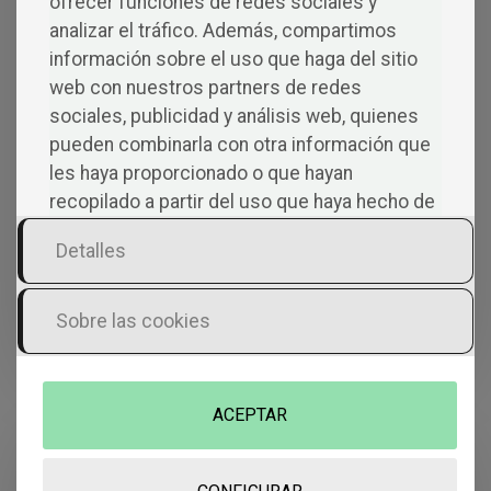
ofrecer funciones de redes sociales y
voy a centrar en la toma de decisiones
analizar el tráfico. Además, compartimos
en situaciones extremas. No quiero
información sobre el uso que haga del sitio
centrarme en la acción en
web con nuestros partners de redes
sociales, publicidad y análisis web, quienes
pueden combinarla con otra información que
FRANCISCO GARCÍA NEILA
les haya proporcionado o que hayan
recopilado a partir del uso que haya hecho de
sus servicios.
Detalles
Sobre las cookies
ACEPTAR
Más allá del miedo: la
humanidad en tiempos del fin