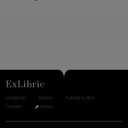
ExLibric
La editorial
Autores
Publicar tu libro
Contacto
Acceso