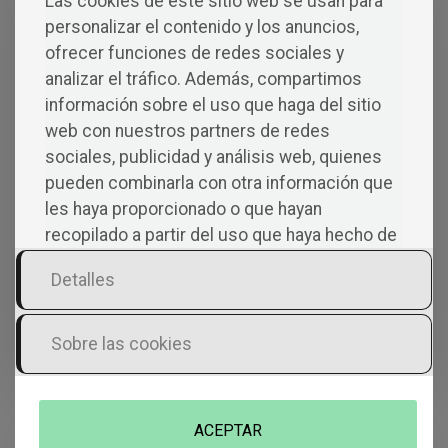
Las cookies de este sitio web se usan para
con la tradición literaria y, al mismo tiempo,
personalizar el contenido y los anuncios,
encuentra su voz única. Un poemario
ofrecer funciones de redes sociales y
imprescindible para quienes buscan poesía
analizar el tráfico. Además, compartimos
que sacuda y transforme.
información sobre el uso que haga del sitio
IR AL LIBRO »
web con nuestros partners de redes
sociales, publicidad y análisis web, quienes
pueden combinarla con otra información que
les haya proporcionado o que hayan
recopilado a partir del uso que haya hecho de
sus servicios.
Detalles
Sobre las cookies
ACEPTAR