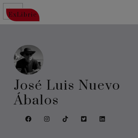
ExLibric
José Luis Nuevo
Ábalos