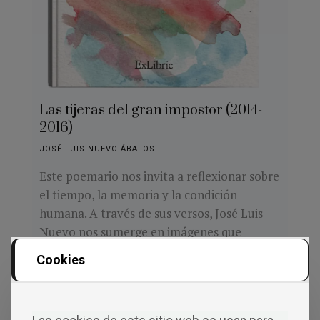
Las tijeras del gran impostor (2014-
2016)
JOSÉ LUIS NUEVO ÁBALOS
Este poemario nos invita a reflexionar sobre
el tiempo, la memoria y la condición
humana. A través de sus versos, José Luis
Nuevo nos sumerge en imágenes que
oscilan entre la introspección y la denuncia
Cookies
social. Su estructura en tres cuadernos –
Tierra, Agua y Aire– nos conduce por un
recorrido sensorial y filosófico que dialoga