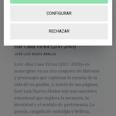
CONFIGURAR
RECHAZAR
Bar Casa Víctor (2017-2019)
JOSÉ LUIS NUEVO ÁBALOS
Leer «Bar Casa Víctor (2017-2019)» es
sumergirse en un rico conjunto de historias
y personajes que capturan la esencia de la
vida de un pueblo. A través de sus páginas,
José Luis Nuevo Ábalos teje una narrativa
emocional que explora la memoria, la
identidad y el sentido de pertenencia. La
poesía, cargada de nostalgia y belleza,