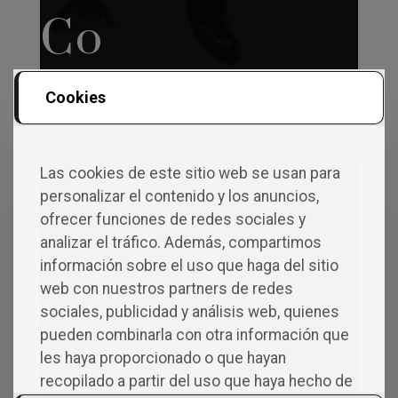
Co
Men
Cookies
Tarios
Las cookies de este sitio web se usan para
personalizar el contenido y los anuncios,
ofrecer funciones de redes sociales y
analizar el tráfico. Además, compartimos
Deja una respuesta
información sobre el uso que haga del sitio
Tu dirección de correo electrónico no será
web con nuestros partners de redes
publicada.
Los campos obligatorios están
sociales, publicidad y análisis web, quienes
marcados con
*
pueden combinarla con otra información que
Comentario
*
les haya proporcionado o que hayan
recopilado a partir del uso que haya hecho de