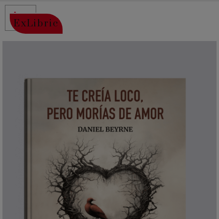
ExLibric