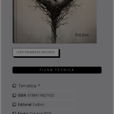
LEER PRIMERAS PÁGINAS
FICHA TÉCNICA
Temática: *
ISBN:
9788419827920
Editorial:
Exlibric
Fecha:
Octubre 2023