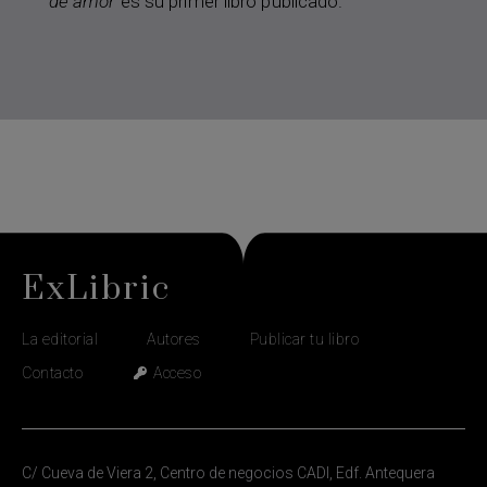
de amor
es su primer libro publicado.
ExLibric
La editorial
Autores
Publicar tu libro
Contacto
Acceso
C/ Cueva de Viera 2, Centro de negocios CADI, Edf. Antequera