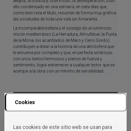
alegría, la tristeza y, sobre todo, la desesperación; todo
ello condensado en una semana, en siete días que,
como bien reza el título, resumen de forma muy gráfica
las vicisitudes de toda una vida sin Amaranta.
La incomparable belleza y el sosiego de un luminoso
rincón mediterráneo (La Herradura, Almuñécar, la Punta
de la Mona, los acantilados de Maro y Cerro Gordo)
contribuyen a dotar a la historia de una atmósfera que
te envuelve por completo y que, en perfecta simbiosis
con unos textos hermosos y plenos de fuerza y
sentimiento, logra estremecer a cualquier lector que se
acerque a la obra con un mínimo de sensibilidad.
Cookies
Co
Las cookies de este sitio web se usan para