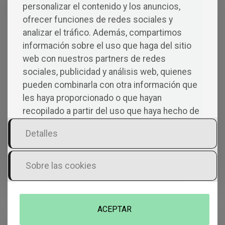
Men
personalizar el contenido y los anuncios,
ofrecer funciones de redes sociales y
Tarios
analizar el tráfico. Además, compartimos
información sobre el uso que haga del sitio
web con nuestros partners de redes
sociales, publicidad y análisis web, quienes
pueden combinarla con otra información que
Deja una respuesta
les haya proporcionado o que hayan
recopilado a partir del uso que haya hecho de
Tu dirección de correo electrónico no será
sus servicios.
publicada.
Los campos obligatorios están
Detalles
marcados con
*
Comentario
*
Sobre las cookies
ACEPTAR
Nombre
*