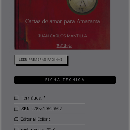
LEER PRIMERAS PÁGINAS
FICHA TÉCNICA
Temática: *
ISBN:
9788419520692
Editorial:
Exlibric
Fecha:
Enero 2023