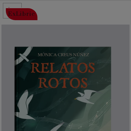
ExLibric