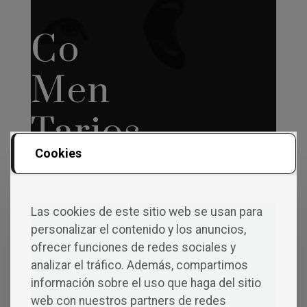
Co
Men
Tarios
Cookies
Las cookies de este sitio web se usan para
Deja una respuesta
personalizar el contenido y los anuncios,
Tu dirección de correo electrónico no será
ofrecer funciones de redes sociales y
publicada.
Los campos obligatorios están
analizar el tráfico. Además, compartimos
marcados con
*
información sobre el uso que haga del sitio
Comentario
*
web con nuestros partners de redes