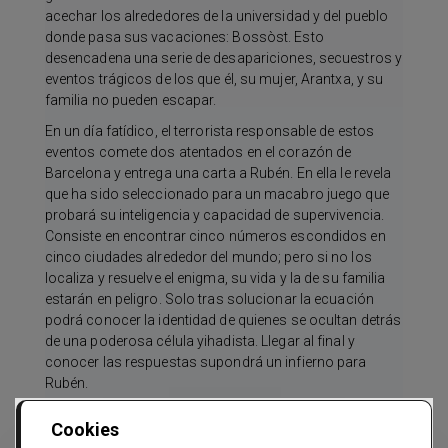
acechar los alrededores de la universidad y del pueblo
donde pasa sus vacaciones: Bossòst. Esto
desencadena una serie de desapariciones, secuestros y
eventos trágicos de los que él, su mujer, Arantxa, y su
familia no pueden escapar.
En un día fatídico, el terrorista responsable de estos
eventos comete dos atentados en el corazón de
Barcelona y entrega una carta a Rubén. En ella le revela
que ha sido seleccionado para un macabro juego que
probará su inteligencia y capacidad de supervivencia.
Consiste en encontrar cinco números escondidos en
cinco ciudades alrededor del mundo; pero si no los
localiza y resuelve el enigma, su vida y la de su familia
estarán en peligro. Solo tras solucionar la ecuación
podrá conocer la identidad de quienes se ocultan detrás
de una poderosa célula yihadista. Llegar al final y
conocer las respuestas supondrá un infierno para
Rubén.
Cookies