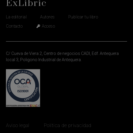
ExLibric
La editorial
Autores
Publicar tu libro
Contacto
Acceso
C/ Cueva de Viera 2, Centro de negocios CADI, Edf. Antequera
local 3, Poligono Industrial de Antequera.
Aviso legal
Política de privacidad