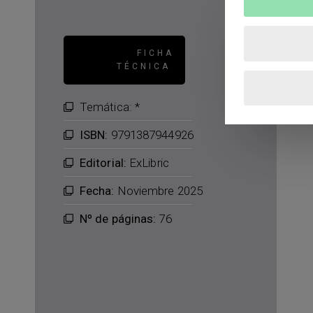
FICHA
TÉCNICA
Temática: *
ISBN:
9791387944926
Editorial:
ExLibric
Fecha:
Noviembre 2025
Nº de páginas:
76