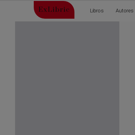
ExLibric
Libros
Autores