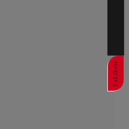
ExLibric