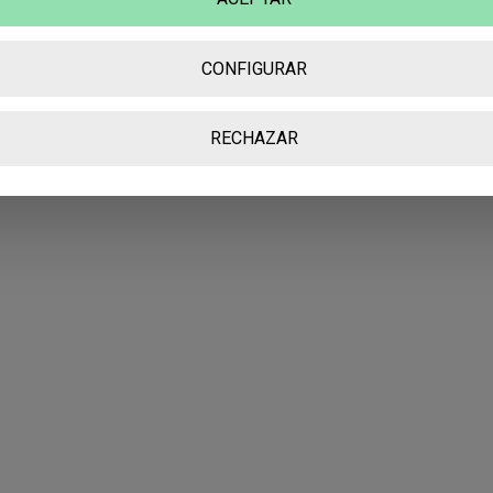
cerca para abrirlo por cualquier página y encontrarte.
CONFIGURAR
Escrito por: Nuria Delgado
RECHAZAR