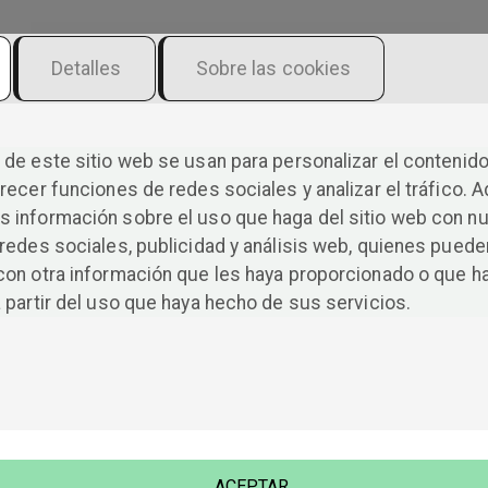
Detalles
Sobre las cookies
de este sitio web se usan para personalizar el contenido
Completamente tú
recer funciones de redes sociales y analizar el tráfico. 
 información sobre el uso que haga del sitio web con n
redes sociales, publicidad y análisis web, quienes puede
con otra información que les haya proporcionado o que h
 partir del uso que haya hecho de sus servicios.
Una pincelada de amor bonito, sano y cotidiano, ese que se
vive entre sofás con manta, playas de invierno y ciudades 
se convierten en tu hogar. Son poemas cortos, muy directo
que hablan de parejas reales, de dudas, miedos y abrazos q
llegan a tiempo. Te recordará que el amor también es elegi
a ti, cuidar tu camino y celebrar a tu gente. Perfecto para
leerlo de un tirón o a pequeños sorbitos, y tenerlo siempre
ACEPTAR