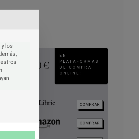
 y los
Además,
EN
uestros
PLATAFORMAS
10 €
DE COMPRA
n
ONLINE:
ayan
que
s,
COMPRAR
ue
rte
COMPRAR