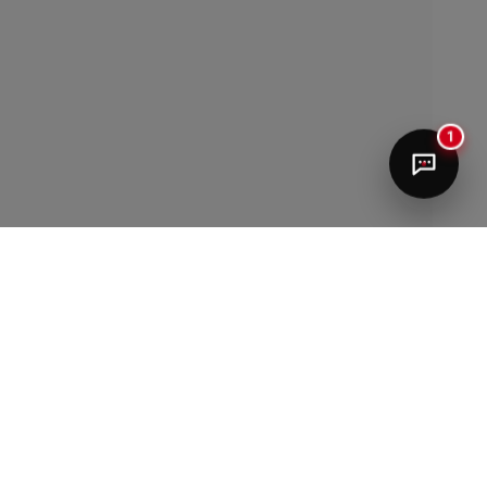
María José
1
¡Hola! ¿Te ayudo con tu libro?