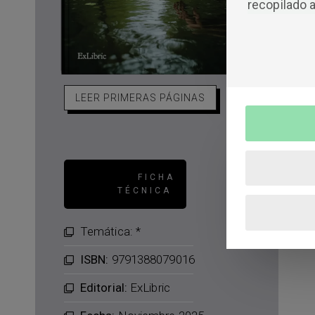
recopilado a
LEER PRIMERAS PÁGINAS
FICHA
TÉCNICA
Temática: *
ISBN:
9791388079016
Editorial:
ExLibric