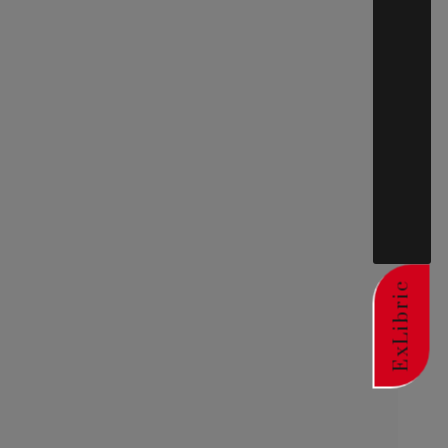
ExLibric