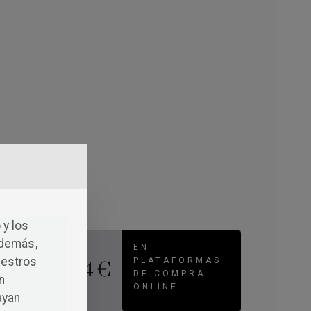
 y los
Además,
EN
uestros
PLATAFORMAS
14 €
DE COMPRA
n
ONLINE:
ayan