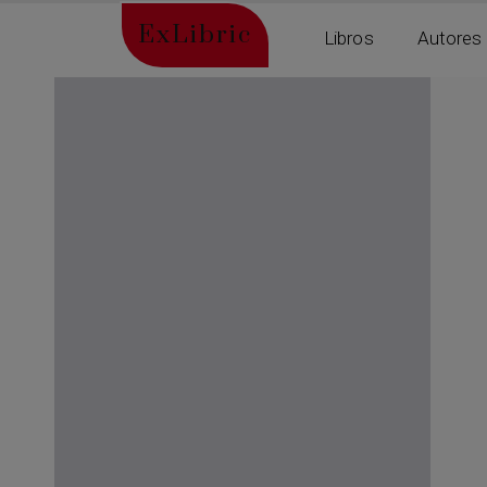
ExLibric
Libros
Autores