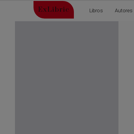
ExLibric
Libros
Autores