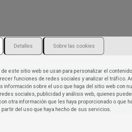
Detalles
Sobre las cookies
Antología «Relato 48
de este sitio web se usan para personalizar el contenido
recer funciones de redes sociales y analizar el tráfico. 
(2026)
 información sobre el uso que haga del sitio web con n
redes sociales, publicidad y análisis web, quienes puede
con otra información que les haya proporcionado o que h
 partir del uso que haya hecho de sus servicios.
¿1 relato en 48 horas? Esta antología es un carrusel de
ingenio que nace bajo presión y talento puro. Escritores