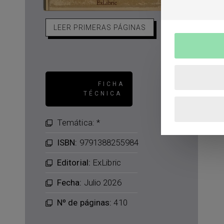
LEER PRIMERAS PÁGINAS
FICHA
TÉCNICA
Temática: *
ISBN:
9791388255984
Editorial:
ExLibric
Fecha:
Julio 2026
Nº de páginas:
410