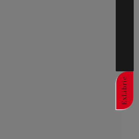
ExLibric