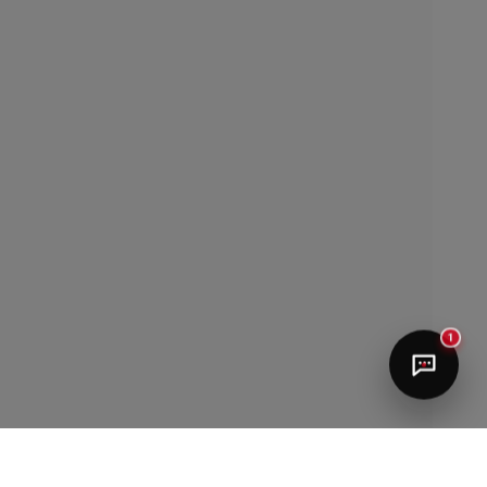
Quiero información para publicar
Quiero ayuda con mi libro
Hablar con un editor
1
María José
¡Hola! ¿Te ayudo con tu libro?