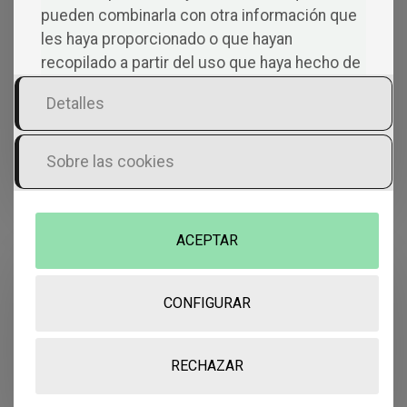
pueden combinarla con otra información que
les haya proporcionado o que hayan
Deja una respuesta
recopilado a partir del uso que haya hecho de
Tu dirección de correo electrónico no será
sus servicios.
publicada.
Los campos obligatorios están
Detalles
marcados con
*
Comentario
*
Sobre las cookies
ACEPTAR
Nombre
*
CONFIGURAR
Correo electrónico
*
RECHAZAR
Web