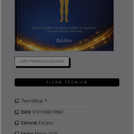
LEER PRIMERAS PÁGINAS
FICHA TÉCNICA
Temática: *
ISBN:
9791388079887
Editorial:
ExLibric
Fecha:
Marzo 2026