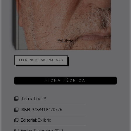
LEER PRIMERAS PÁGINAS
FICHA TÉCNICA
Temática: *
ISBN:
9788418470776
Editorial:
Exlibric
Fecha:
Diciembre 2020