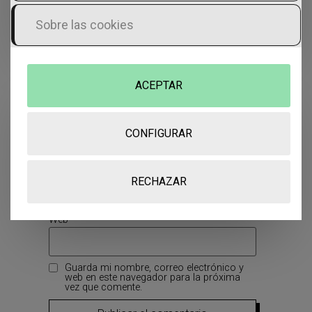
publicada.
Los campos obligatorios están
marcados con
*
Sobre las cookies
Comentario
*
ACEPTAR
Nombre
*
CONFIGURAR
Correo electrónico
*
RECHAZAR
Web
Guarda mi nombre, correo electrónico y
web en este navegador para la próxima
vez que comente.