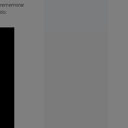
es rememorar
ido: