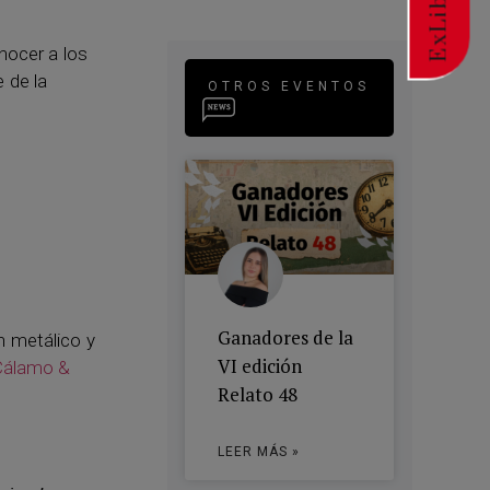
ExLibric
nocer a los
 de la
OTROS EVENTOS
Ganadores de la
n metálico y
VI edición
Cálamo &
Relato 48
LEER MÁS »