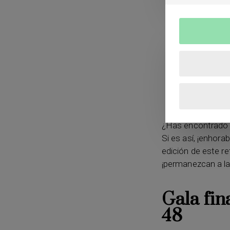
bestia
–
Bast
Moreno
,
Último
Diego Isaac
pertubador
–
J
Sukata
,
El caso 
–
Mauricio Rodr
esta escena de
¿Has encontrado t
Si es así, ¡enhor
edición de este re
¡permanezcan a l
Gala fin
48