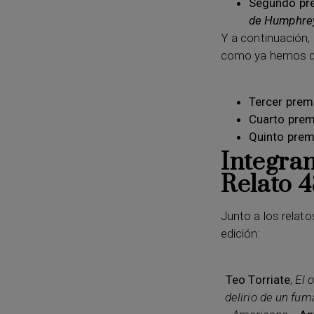
Segundo pr
de Humphrey
Y a continuación, 
como ya hemos dic
Tercer prem
Cuarto prem
Quinto prem
Integran
Relato 
Junto a los relat
edición:
Teo Torriate
,
El 
delirio de un fu