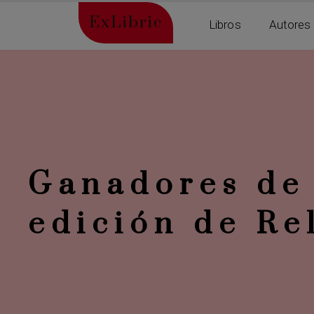
ExLibric
Libros
Autores
Ganadores de 
edición de Re