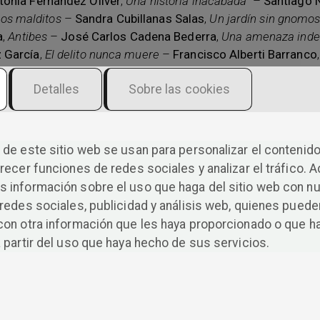
tonia Fernández Oliver
,
Una historia inacabada
–
Santiago N
sos malditos
–
Sandra Cubillanas Salas
,
Un jardín sin gnomo
a
,
Antibes
–
José Carlos Cadena Bederra
,
Una amenaza inde
 García
,
El delito nunca muere
–
Francisco Alberti Barranco
a García
,
Implicación
–
Feliciano González,
La mina
–
Andre
Detalles
Sobre las cookies
recuerdo la sangre
–
María Azucena Nieto García
,
La comun
era,
La pluma de una dama
–
Johan Sullivan
,
Redemptio An
Puerta al infierno de aguarrás
–
Andrés Castellanos Gallego
dar Padial
,
Defensa siciliana
–
Carmelo Vega Terceño
,
No s
de este sitio web se usan para personalizar el contenido
uisa Ventura Sánchez
,
En el nombre del padre
–
Isabel Ruiz 
recer funciones de redes sociales y analizar el tráfico. 
muerto
–
Leire Antares
,
Amerila Serazi, viuda del inversor
–
V
 información sobre el uso que haga del sitio web con n
ínez
,
Recuerdo a la perfección tus últimas palabras
–
Franci
redes sociales, publicidad y análisis web, quienes puede
z
,
Asesinato en la calle melancolía
–
Begoña Jiménez García
con otra información que les haya proporcionado o que h
Sánchez López
,
La sala de los suspiros
–
Patricia Ibáñez
,
Ev
 partir del uso que haya hecho de sus servicios.
cayo Grassa
,
Tengo tentaciones de comenzar…
–
Héctor Día
a mentira
–
Silvana Vanina Girardi
,
Gómez cerró por última v
a
,
Lettera 45
–
Domingo Blanco Rodríguez
,
Si sucede, convie
o
,
Llorar de felicidad es de humanos
–
Yolanda Pérez San Se