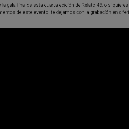
o la gala final de esta cuarta edición de Relato 48, o si quier
entos de este evento, te dejamos con la grabación en difer