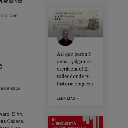
oniendo voz
esto, que
Así que pasen 5
años… ¡Sigamos
e
escribiendo! El
taller donde tu
historia empieza
ía de esta
LEER MÁS »
lvaro
,
El frío
res
Cabeza,