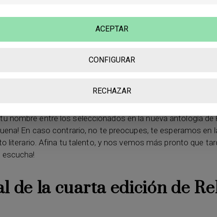
ián Bueno Rojas
,
No tengo la pretensión de exigir
–
Nerea F
 adiós a Waterside Springs
–
Álvaro Escribano Durán
,
Barcel
 Medina
Vargas,
Última voluntad
–
Lola Alarica
,
No hay más s
ACEPTAR
uan Antonio Medina Campos
,
La guerra invisible
–
Renzo Je
de las puertas cerradas
–
Alfonso Modroño Márquez
,
Una d
CONFIGURAR
íguez Lara
,
Las tres fobias de Noé Larra
–
Eduardo Reyes Nú
l crimen
–
Sandra Sánchez Camacho
,
El hombre gris
–
Marí
Aladro Loza
,
El jugador de póker
RECHAZAR
u nombre entre los seleccionados en la nueva antología de 
abuena! En caso contrario, no te preocupes, te esperamos en 
to literario. Afina tu talento, y nos vemos más pronto que tar
a escucha!
al de la cuarta edición de Re