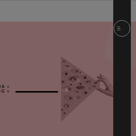
DA
»
OG
»