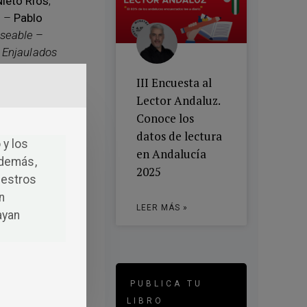
ieto Ríos
,
s
–
Pablo
seable
–
,
Enjaulados
a Barres
III Encuesta al
idad
–
Lector Andaluz.
imae
–
Berta
Conoce los
,
El jardín del
datos de lectura
abía lo que
 y los
en Andalucía
Baselga
,
48
Además,
2025
alentina
uestros
sco Miguel
n
,
La última
LEER MÁS »
ayan
a Marcos
–
z Ruiz
,
ez la puerta
ne
–
Ignacio
PUBLICA TU
gundo
,
La
LIBRO