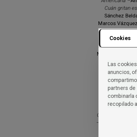
Americana
–
An
Cuán gritan e
Sánchez Beld
Marcos Vázquez
–
Lola Sarabri
Cookies
Sevilla
,
Solo 
Esperanza
Manc
Murcia Morales
,
Edén
–
Jacob Hó
Las cookies 
sabía
–
María L
anuncios, of
cartas y un 
compartimos
Rodríguez Mart
partners de 
López Martíne
combinarla 
carta
–
Raquel 
recopilado a
Javier Mon
Complacerse en l
–
Juan Pozo Teb
Aycart Lueng