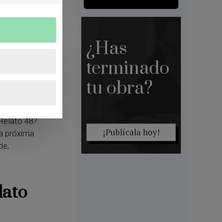
ernández
ona 1937
–
ilencio
sús Leyva
¿Has
e Hitchcock
terminado
ñez
,
Algo en
a Rosario
tu obra?
Relato 48?
¡Publícala hoy!
la próxima
de,
lato