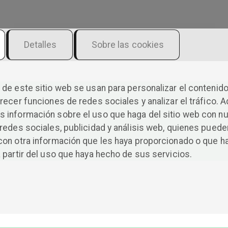
Detalles
Sobre las cookies
de este sitio web se usan para personalizar el contenido
Deja una respuesta
recer funciones de redes sociales y analizar el tráfico. 
o
Tu dirección de correo electrónico no será
 información sobre el uso que haga del sitio web con n
publicada.
Los campos obligatorios están
redes sociales, publicidad y análisis web, quienes puede
marcados con
*
con otra información que les haya proporcionado o que h
 partir del uso que haya hecho de sus servicios.
en
Comentario
*