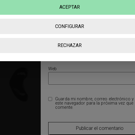
rios
Nombre
*
ACEPTAR
CONFIGURAR
Correo electrónico
*
RECHAZAR
Web
Guarda mi nombre, correo electrónico y
este navegador para la próxima vez que
comente.