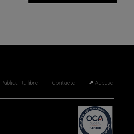
María José
Asesora editorial ·
Fuera de línea
Publicar tu libro
Contacto
Acceso
Quiero información para publicar
Quiero ayuda con mi libro