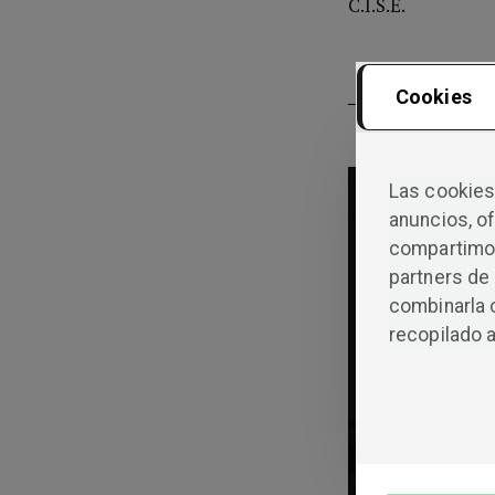
C.I.S.E.
Cookies
Las cookies 
anuncios, of
C
compartimos
partners de 
combinarla 
recopilado a
M