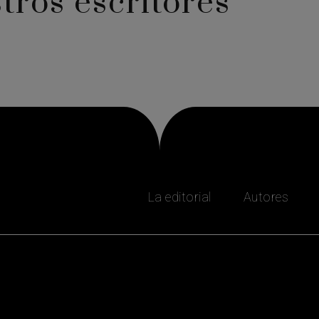
tros escritores
La editorial
Autores