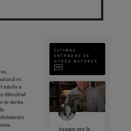
ÚLTIMAS
ENTRADAS DE
OTROS AUTORES
as,
natural es
el miedo a
n dificultad
to se sueña
lo
cubrimiento
isma.
Aunque por la