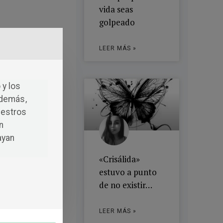
vida seas
golpeado
LEER MÁS »
 y los
Además,
uestros
n
ayan
«Crisálida»
estuvo a punto
de no existir…
LEER MÁS »