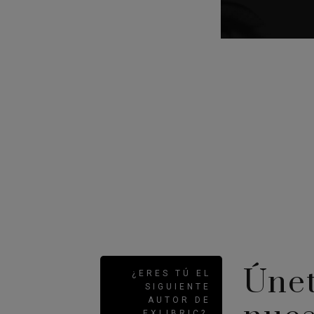
Únet
¿ERES TÚ EL
SIGUIENTE
AUTOR DE
EXLIBRIC?