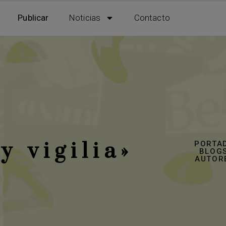
Publicar
Noticias
Contacto
y vigilia»
PORTA
BLOGS
AUTOR