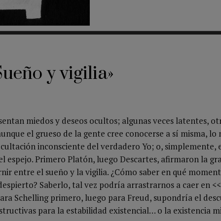
ueño y vigilia»
entan miedos y deseos ocultos; algunas veces latentes, otr
 aunque el grueso de la gente cree conocerse a sí misma, lo 
 ocultación inconsciente del verdadero Yo; o, simplemente, 
el espejo. Primero Platón, luego Descartes, afirmaron la gra
rnir entre el sueño y la vigilia. ¿Cómo saber en qué momen
 despierto? Saberlo, tal vez podría arrastrarnos a caer en <<
para Schelling primero, luego para Freud, supondría el des
structivas para la estabilidad existencial… o la existencia m