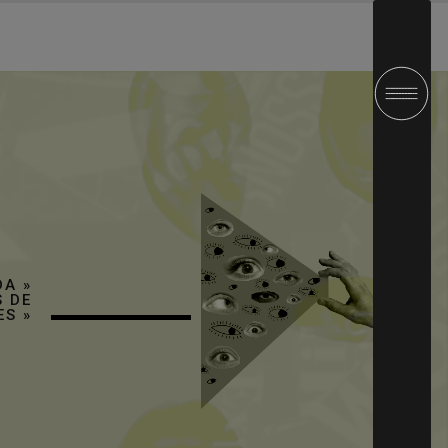
DA
»
 DE
ES
»