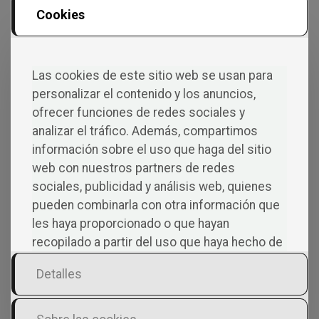
Cookies
Correo electrónico
*
Las cookies de este sitio web se usan para
personalizar el contenido y los anuncios,
ofrecer funciones de redes sociales y
analizar el tráfico. Además, compartimos
Web
información sobre el uso que haga del sitio
web con nuestros partners de redes
sociales, publicidad y análisis web, quienes
pueden combinarla con otra información que
Guarda mi nombre, correo electrónico y web en este
navegador para la próxima vez que comente.
les haya proporcionado o que hayan
recopilado a partir del uso que haya hecho de
sus servicios.
Detalles