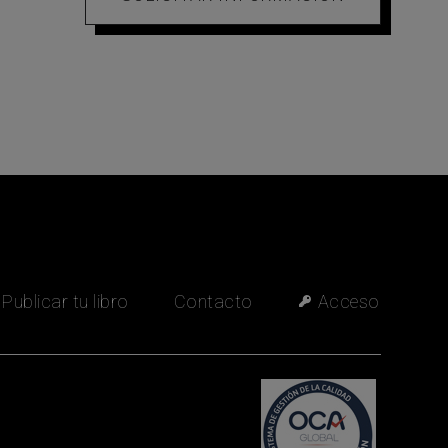
María José
Asesora editorial ·
Fuera de línea
Publicar tu libro
Contacto
Acceso
Quiero información para publicar