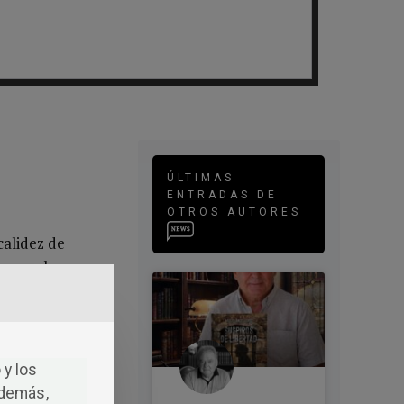
ÚLTIMAS
ENTRADAS DE
OTROS AUTORES
calidez de
e con el
e detenía
la soledad
. «Mi
las mujeres»
 y los
ra recorrer
Además,