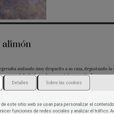
l alimón
regresaba andando muy despacito a su casa, degustando la 
erno que endulzaba la tarde, que estaba a punto de arropars
 frías filigranas de la noche. En la calle, donde siempre s
Detalles
Sobre las cookies
uerzas necesarias para enfrentar las ácidas indiferencias de 
ada es duradero», declaró desde sus íntimos pensamientos
alo anticipado de la nada que nos aguarda a los hombres y 
de este sitio web se usan para personalizar el contenido
raciado con el absurdo de las cosas, creó el primer paso pa
recer funciones de redes sociales y analizar el tráfico. 