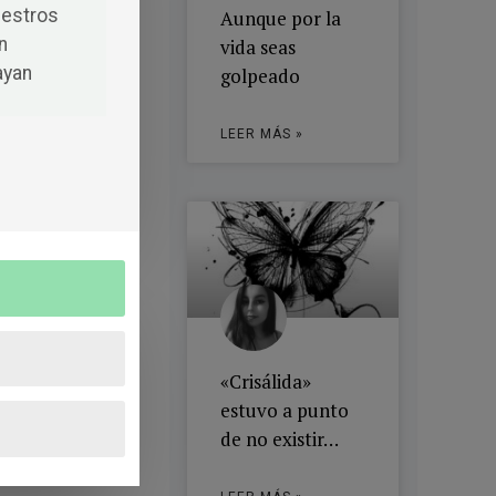
uestros
Aunque por la
n
vida seas
ayan
golpeado
LEER MÁS »
«Crisálida»
estuvo a punto
de no existir…