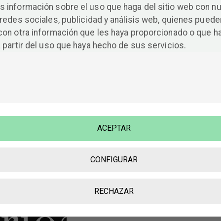
a vacua promesa de su íntima solitaria libertad.
 información sobre el uso que haga del sitio web con n
redes sociales, publicidad y análisis web, quienes puede
con otra información que les haya proporcionado o que h
 partir del uso que haya hecho de sus servicios.
Deja una respuesta
o
Tu dirección de correo electrónico no será
publicada.
Los campos obligatorios están
ACEPTAR
marcados con
*
en
Comentario
*
CONFIGURAR
RECHAZAR