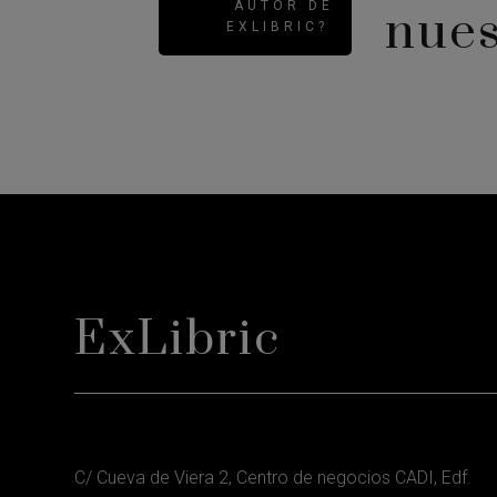
AUTOR DE
nues
EXLIBRIC?
ExLibric
C/ Cueva de Viera 2, Centro de negocios CADI, Edf.