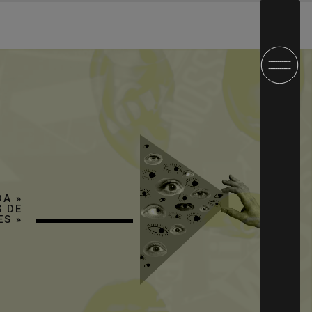
DA
»
 DE
ES
»