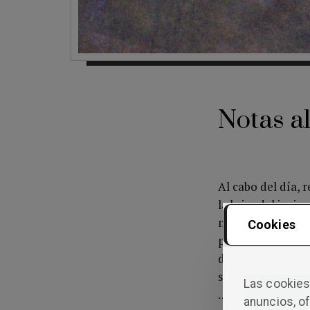
Notas a
Al cabo del día, 
la brisa del invi
manto repujado de
Cookies
para hallar las f
de su cuarto… «N
soledad es el reg
Las cookies 
… Tranquilo, cong
anuncios, of