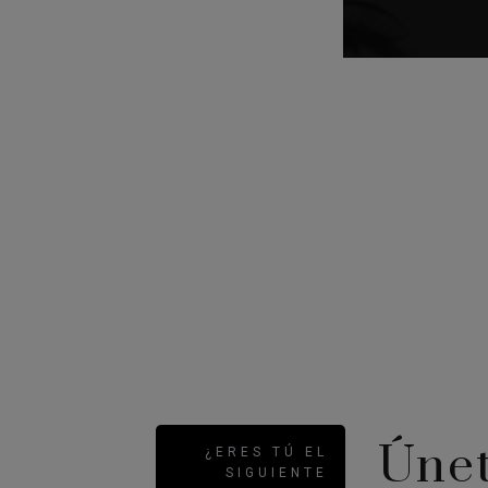
Únet
¿ERES TÚ EL
SIGUIENTE