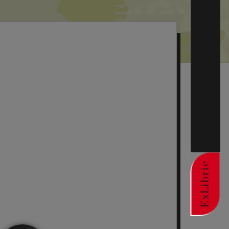
ExLibric