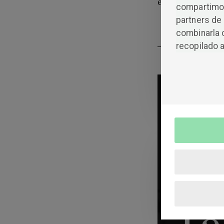
el camino hacia l
compartimos
partners de 
combinarla 
recopilado a
C
M