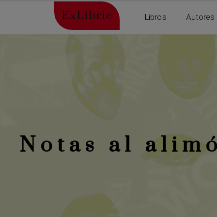
ExLibric
Libros
Autores
Notas al alim