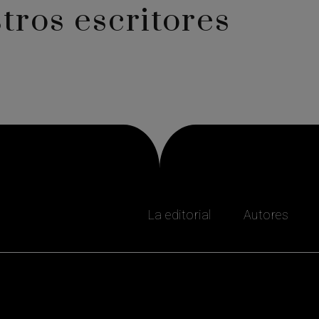
tros escritores
La editorial
Autores