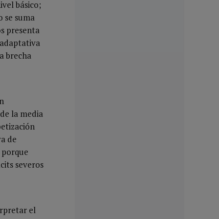
vel básico;
lo se suma
os presenta
n adaptativa
la brecha
n
 de la media
betización
va de
o porque
icits severos
rpretar el