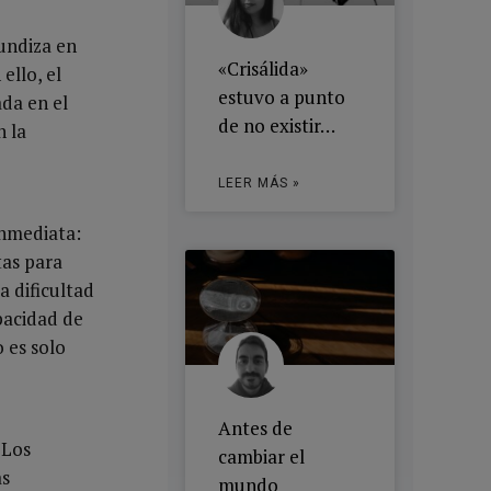
undiza en
«Crisálida»
ello, el
estuvo a punto
da en el
de no existir…
n la
LEER MÁS »
inmediata:
tas para
a dificultad
pacidad de
 es solo
Antes de
 Los
cambiar el
as
mundo