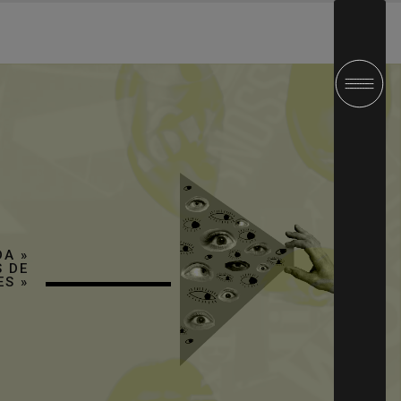
DA
»
 DE
ES
»