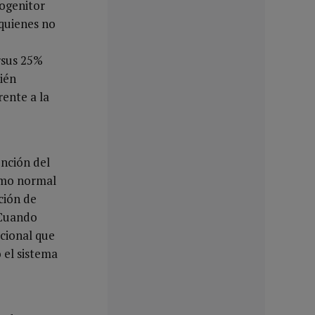
rogenitor
 quienes no
rsus 25%
ién
rente a la
nción del
como normal
ción de
 Cuando
ucional que
 el sistema