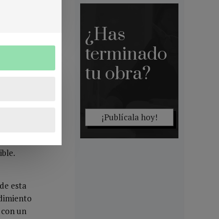
r un joven,
areas
¿Has
e el deseo
 la
terminado
l rechazo a
tu obra?
iato: baja
La única
¡Publícala hoy!
e desafíos
e robustece
ble.
 de esta
ndimiento
 con un