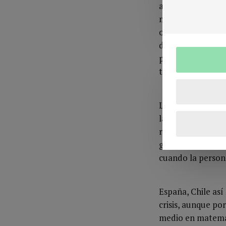
atenderse. Hay t
más expuesto que
ordinarias. La ans
de competencia co
procrastinación, e
todo esfuerzo.
La cultura del fa
la exigencia, ofr
respuesta didácti
graduales, evalua
cuando la persona
España, Chile así
crisis, aunque po
medio en matemát