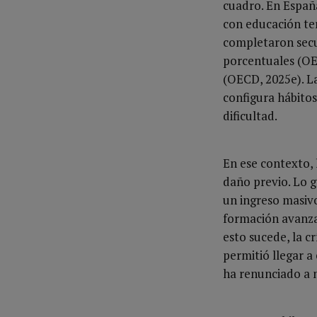
cuadro. En España
con educación ter
completaron secu
porcentuales (OEC
(OECD, 2025e). L
configura hábitos 
dificultad.
En ese contexto,
daño previo. Lo 
un ingreso masivo
formación avanza
esto sucede, la cr
permitió llegar a
ha renunciado a 