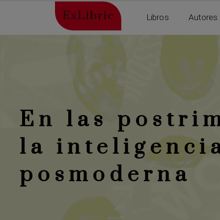
ExLibric
Libros
Autores
En las postri
la inteligenci
posmoderna