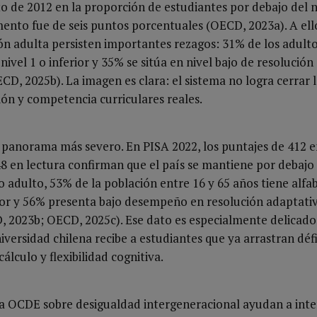
o de 2012 en la proporción de estudiantes por debajo del ni
mento fue de seis puntos porcentuales (OECD, 2023a). A el
ón adulta persisten importantes rezagos: 31% de los adult
nivel 1 o inferior y 35% se sitúa en nivel bajo de resolució
D, 2025b). La imagen es clara: el sistema no logra cerrar 
ión y competencia curriculares reales.
 panorama más severo. En PISA 2022, los puntajes de 412 e
8 en lectura confirman que el país se mantiene por debajo
 adulto, 53% de la población entre 16 y 65 años tiene alfa
rior y 56% presenta bajo desempeño en resolución adaptati
 2023b; OECD, 2025c). Ese dato es especialmente delicad
niversidad chilena recibe a estudiantes que ya arrastran déf
álculo y flexibilidad cognitiva.
la OCDE sobre desigualdad intergeneracional ayudan a inte