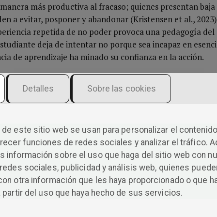
manera más productiva al fracaso; quienes presentan baja
den a evitar, posponer y abandonar (Kristensen et al., 2023)
periencia repetida de no poder provoca una pedagogía del
estudiante deja de intentar no porque sea incapaz en esenci
cia de aprendizaje ha minado su confianza en la acción.
Detalles
Sobre las cookies
ce tiempo que la autoeficacia no es un sentimiento estéti
 entre el saber y la ejecución. Quien cree que puede actuar
mejor. Esa relación se erosiona cuando el entorno elimina
a que protege al estudiante de toda frustración no fortalec
de este sitio web se usan para personalizar el contenido
elve frágil, dependiente de la aprobación externa y vulnera
recer funciones de redes sociales y analizar el tráfico. 
La inteligencia, en cambio, crece al soportar una cuota raz
 información sobre el uso que haga del sitio web con n
redes sociales, publicidad y análisis web, quienes puede
con otra información que les haya proporcionado o que h
 partir del uso que haya hecho de sus servicios.
ciente frustración juvenil no deba interpretarse únicamen
d mental aislado, aunque ese plano podría ser real debien