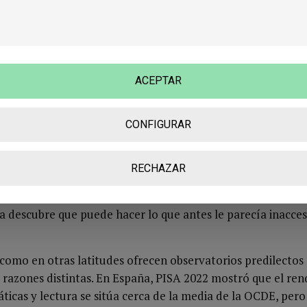
ambién una dimensión estructural: cuanto menos sabe hace
da a la experiencia humillante de no poder responder a t
iedad no surge solo de la presión, sino de la distancia entr
n la falta de medios para alcanzarla. En ese ocio aparecen
l escape digital, la ironía defensiva y, en casos extremos, e
ACEPTAR
CONFIGURAR
cilismo se alimenta de esa herida porque ofrece alivio inmed
ece excusas normalizando el fracaso. Pero el alivio no cura. 
RECHAZAR
ca seria consiste en reconstruir la autoeficacia por medio d
ción honesta y experiencias de logro real. La inteligencia s
 descubre que puede hacer lo que antes le parecía inaccesi
 como en otras latitudes ofrecen observatorios predilectos
r razones distintas. En España, PISA 2022 mostró que el re
icas y lectura se sitúa cerca de la media de la OCDE, pero