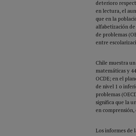
deterioro respect
en lectura, el au
que en la poblaci
alfabetización de 
de problemas (OEC
entre escolarizac
Chile muestra un
matemáticas y 44
OCDE; en el plano
de nivel 1 o infe
problemas (OECD,
significa que la u
en comprensión, c
Los informes de 