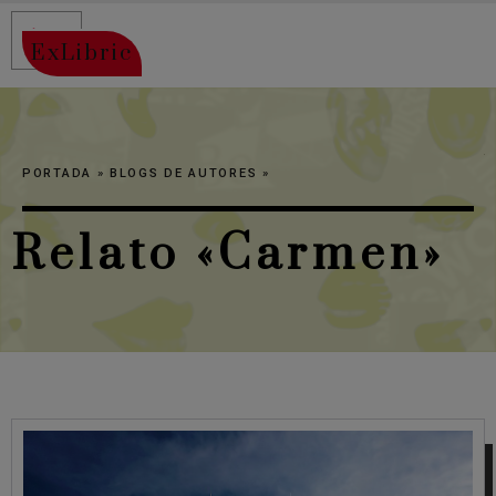
ExLibric
PORTADA
»
BLOGS DE AUTORES
»
Relato «Carmen»