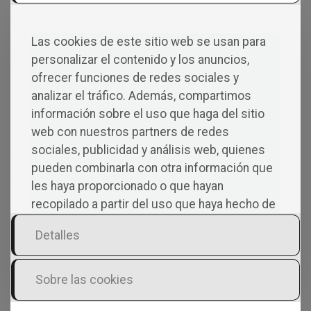
Las pisadas fuertes de una energética joven subiendo
por la escalera la distrajeron de estos pensamientos.
Las cookies de este sitio web se usan para
Carmen tornó la cabeza hacia la pulcra puerta
personalizar el contenido y los anuncios,
mientras Cristina la abría.
ofrecer funciones de redes sociales y
—Mamá, la comida está preparada, bájate, desde el
analizar el tráfico. Además, compartimos
salón se puede oír el teléfono también.
información sobre el uso que haga del sitio
—Comed sin mi hoy, por favor. —Carmen se
web con nuestros partners de redes
encontraba a gusto reviviendo su historia una y otra
sociales, publicidad y análisis web, quienes
vez en su cabeza, ahora bañada en gris por sus sesenta
pueden combinarla con otra información que
y una primaveras.
les haya proporcionado o que hayan
—¿Te subo aquí la comida?
recopilado a partir del uso que haya hecho de
—No, no, por favor, prefiero estar sola un ratito más.
sus servicios.
Cristina, también escritora, sabía de la hondura a la
Detalles
que cala la pérdida de un compañero de camino. Y
tratándose de Ramón —con quien había
Sobre las cookies
intercambiado alguna que otra charla de más joven
cuando estudiaba en los Estados Unidos—, mucho más.