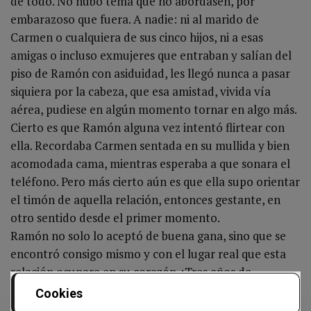
de todo. No hubo tema que no abordasen, por
embarazoso que fuera. A nadie: ni al marido de
Carmen o cualquiera de sus cinco hijos, ni a esas
amigas o incluso exmujeres que entraban y salían del
piso de Ramón con asiduidad, les llegó nunca a pasar
siquiera por la cabeza, que esa amistad, vivida vía
aérea, pudiese en algún momento tornar en algo más.
Cierto es que Ramón alguna vez intentó flirtear con
ella. Recordaba Carmen sentada en su mullida y bien
acomodada cama, mientras esperaba a que sonara el
teléfono. Pero más cierto aún es que ella supo orientar
el timón de aquella relación, entonces gestante, en
otro sentido desde el primer momento.
Ramón no solo lo aceptó de buena gana, sino que se
encontró consigo mismo y con el lugar real que esta
relación ocupara en su corazón. ¡Tres años de
incansable carteo les costó a los dos empezar a
Cookies
tutearse! Y eso lo dice todo.