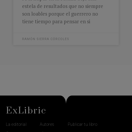
estela de resultados que no siempre
son loables porque el guerrero no
tiene tiempo para pensar en si
RAMÓN SIERRA CÓRCOLES
ExLibric
La editorial
Autores
Publicar tu libro