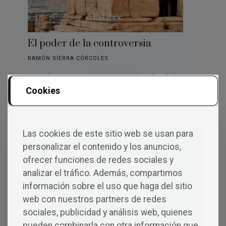
El poder de la controversia
RAMÓN SIERRA CÓRCOLES
Ramón Sierra presenta en
El poder de la
controversia
una profunda y exhaustiva
Cookies
labor de análisis donde el autor ofrece su
criterio moral a través de vivencias y
opiniones que asoman en sus páginas para
Las cookies de este sitio web se usan para
disecar personajes señeros, política,
personalizar el contenido y los anuncios,
filosofía, historia, ciencia, etc.
ofrecer funciones de redes sociales y
analizar el tráfico. Además, compartimos
IR AL LIBRO »
información sobre el uso que haga del sitio
web con nuestros partners de redes
sociales, publicidad y análisis web, quienes
pueden combinarla con otra información que