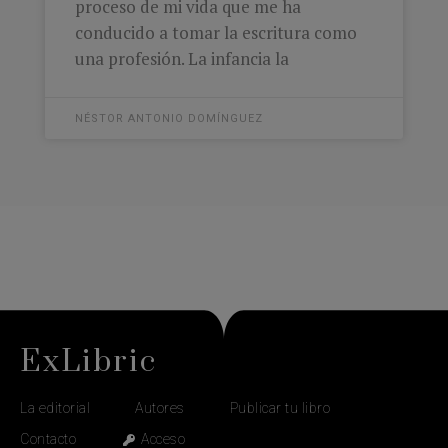
proceso de mi vida que me ha
conducido a tomar la escritura como
una profesión. La infancia la
NÉSTOR ANTONIO DOMÍNGUEZ
ExLibric
La editorial
Autores
Publicar tu libro
Contacto
Acceso