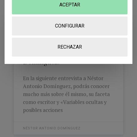
ACEPTAR
CONFIGURAR
RECHAZAR
¡Conoce a Néstor Antonio
Domínguez!
En la siguiente entrevista a Néstor
Antonio Domínguez, podrás conocer
mucho más sobre él mismo, su faceta
como escritor y «Variables ocultas y
posibles acciones
NÉSTOR ANTONIO DOMÍNGUEZ