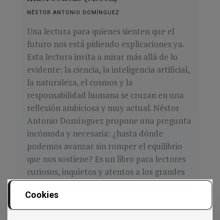
NÉSTOR ANTONIO DOMÍNGUEZ
Una lectura para quienes sienten que el
futuro nos está pidiendo explicaciones ya.
Esta lectura invita a mirar más allá de lo
evidente: la ciencia, la inteligencia artificial,
la naturaleza, el cosmos y la
responsabilidad humana se cruzan en una
reflexión ambiciosa y muy actual. Néstor
Antonio Domínguez propone una pregunta
incómoda y necesaria: ¿hasta dónde
podemos avanzar sin romper el equilibrio
que nos sostiene? Es un libro para lectores
curiosos, inquietos y atentos a los grandes
desafíos de nuestro tiempo.
Cookies
IR AL LIBRO »