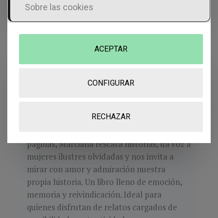
Sobre las cookies
ACEPTAR
Paseando por el universo
CONFIGURAR
MARCIANA MOLINA LÓPEZ
Revive la infancia y la adolescencia de
RECHAZAR
pueblo, evocando recuerdos que, aunque
personales, son universales. A través de sus
páginas, Marciana rescata historias, da voz a
mujeres ilustres olvidadas y nos invita a
mirar con amor y admiración nuestra
propia historia. Un libro lleno de emoción,
memoria y reivindicación. Ideal para
quienes disfrutan de relatos cargados de