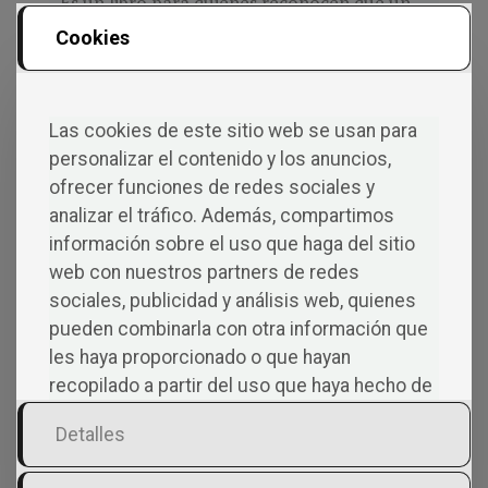
Es un libro para quienes reconocen que un
paisaje también puede cuidar, acompañar y
Cookies
contar nuestra historia.
IR AL LIBRO »
Las cookies de este sitio web se usan para
personalizar el contenido y los anuncios,
ofrecer funciones de redes sociales y
analizar el tráfico. Además, compartimos
información sobre el uso que haga del sitio
web con nuestros partners de redes
sociales, publicidad y análisis web, quienes
pueden combinarla con otra información que
les haya proporcionado o que hayan
recopilado a partir del uso que haya hecho de
sus servicios.
Detalles