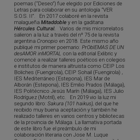
poemas (“Deseo”) fue elegido por Ediciones de
Letras para colaborar en su antología “VER
S.O.S. II”. En 2017 colaboré en la revista
malagueña
Mitaddoble
y en la gaditana
Hércules Cultural.
Varios de mis microrrelatos
salieron a la luz a través del nº 75 de la revista
argentina
Cronopio
en 2018. Este mismo año
publiqué mi primer poemario:
PrOblEMAS DE UN
desAMOR inMORTAL
con la editorial Exlibric y
comencé a realizar talleres poéticos en colegios
e institutos de manera altruista como CEIP Los
Boliches (Fuengirola), CEIP Sohail (Fuengirola) ,
IES Mediterráneo (Estepona), IES Mar de
Alborán (Estepona), IES Emilio Prados (Málaga),
IES Politécnico Jesús Marín (Málaga), IES Julio
Rodríguez (Motril), etc. En 2019 vio la luz mi
segundo libro:
Sakura (101 haikus),
del que he
recibido muy buena aceptación y también he
realizado talleres en varios centros y bibliotecas
de la provincia de Málaga. La llamativa portada
de este libro fue el preámbulo de mi
colaboración literaria con Jose M. Luque