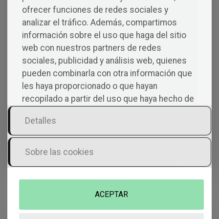
historias que navegan en el territorio de la
ofrecer funciones de redes sociales y
emoción, el mundo más complejo del ser
analizar el tráfico. Además, compartimos
humano.
información sobre el uso que haga del sitio
web con nuestros partners de redes
IR AL LIBRO »
sociales, publicidad y análisis web, quienes
pueden combinarla con otra información que
les haya proporcionado o que hayan
recopilado a partir del uso que haya hecho de
sus servicios.
Detalles
Sobre las cookies
ACEPTAR