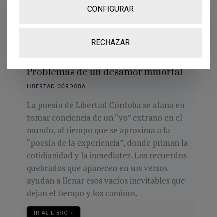
CONFIGURAR
RECHAZAR
Problemas de un desamor inmortal
LIBERTAD CÓRDOBA
La poesía de Libertad Córdoba se afana en
tomar conciencia de un “yo” extraño en el
mundo, al tiempo que se aproxima a la
“poesía de la experiencia”, donde priman la
cotidianidad y la inmediatez. Los recuerdos
quebrados que aparecen en sus versos
ayudan a llenar esos vacíos inevitables que
dejan el tiempo y los caminos.
IR AL LIBRO »