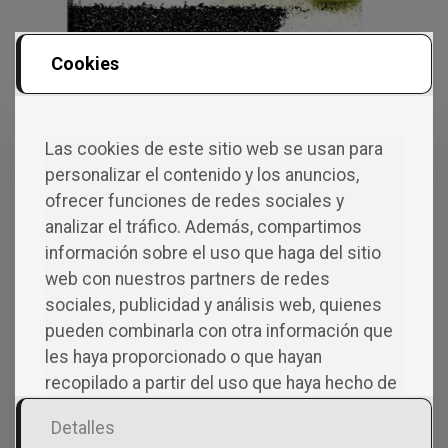
Cookies
Padel Pro. From beginner to
Las cookies de este sitio web se usan para
competition
personalizar el contenido y los anuncios,
FRANCISCO J. PLAZA
ofrecer funciones de redes sociales y
La guía definitiva para mejorar tu técnica,
analizar el tráfico. Además, compartimos
estrategia y mentalidad dentro y fuera de la
información sobre el uso que haga del sitio
pista. Ya disponible en español, ahora
web con nuestros partners de redes
ampliamos fronteras con esta nueva edición
sociales, publicidad y análisis web, quienes
para que los amantes del pádel de cualquier
pueden combinarla con otra información que
rincón puedan disfrutar de un contenido
les haya proporcionado o que hayan
práctico, claro y motivador. Un libro
recopilado a partir del uso que haya hecho de
pensado tanto para quienes empiezan como
sus servicios.
Detalles
para jugadores experimentados que buscan