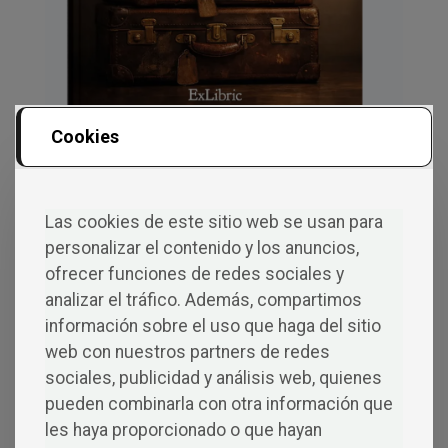
Cookies
Viajes
DIANA RODRÍGUEZ
Un mapa no siempre cabe en una maleta; a
Las cookies de este sitio web se usan para
veces cabe en un poema.
personalizar el contenido y los anuncios,
«Viajes» invita a recorrer España con mirada
ofrecer funciones de redes sociales y
curiosa, cercana y llena de pequeños
analizar el tráfico. Además, compartimos
descubrimientos: una plaza, una playa, una
información sobre el uso que haga del sitio
catedral, un dulce típico, una calle que se
web con nuestros partners de redes
queda en la memoria… Cada destino tiene
sociales, publicidad y análisis web, quienes
su chispa, su color y su forma de despertar
pueden combinarla con otra información que
ganas de salir.
les haya proporcionado o que hayan