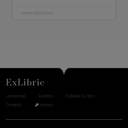
DIANA RODRÍGUEZ
ExLibric
La editorial
Autores
Publicar tu libro
Contacto
Acceso