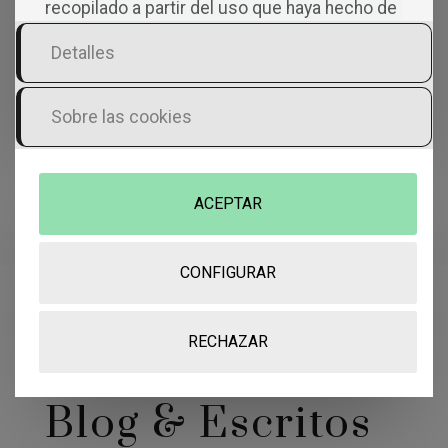
Es un libro perfecto para quienes disfrutan
recopilado a partir del uso que haya hecho de
viajando, recordando lugares o imaginando
sus servicios.
Detalles
su próxima escapada.
IR AL LIBRO »
Sobre las cookies
ACEPTAR
Compartir
CONFIGURAR
RECHAZAR
Blog & Escritos