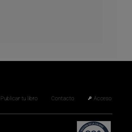
María José
Asesora editorial ·
Fuera de línea
Publicar tu libro
Contacto
Acceso
Quiero información para publicar