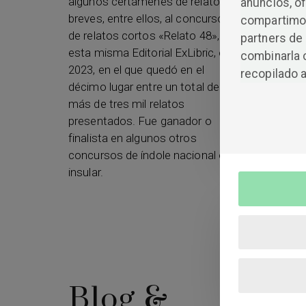
algunos certámenes de relatos
anuncios, of
breves, entre ellos, al concurso
compartimos
de relatos cortos «Relato 48», de
partners de 
esta misma Editorial ExLibric, en
combinarla 
2023, en el que quedó en el
recopilado a
décimo lugar entre un total de
más de tres mil relatos
presentados. Fue ganador o
finalista en algunos otros
concursos de índole nacional o
insular.
Blog &