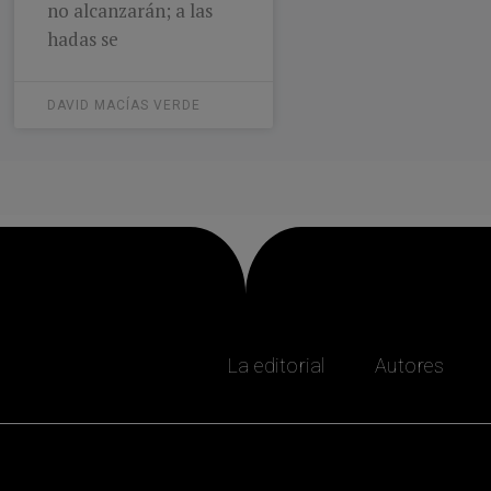
no alcanzarán; a las
hadas se
DAVID MACÍAS VERDE
La editorial
Autores