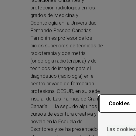
radiaciones ionizantes y
protección radiológica en los
grados de Medicina y
Odontología en la Universidad
Fernando Pessoa Canarias.
También es profesor de los
ciclos superiores de técnicos de
radioterapia y dosimetría
(oncología radioterápica) y de
técnicos de imagen para el
diagnóstico (radiología) en el
centro privado de formación
profesional CESUR, en su sede
insular de Las Palmas de Gran
Cookies
Canaria. Ha seguido algunos
cursos de escritura creativa y
novela en la Escuela de
Escritores y se ha presentado a
Las cookies 