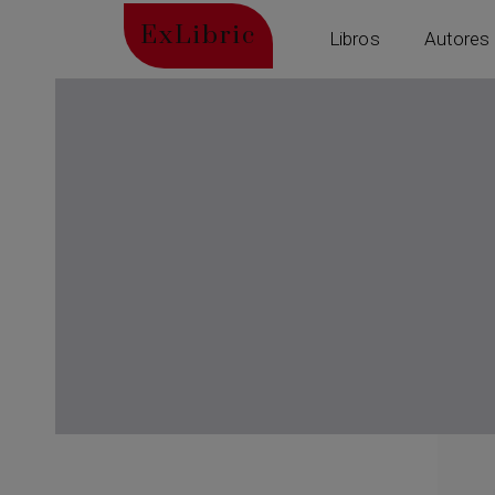
ExLibric
Libros
Autores