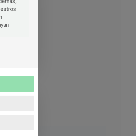
Además,
uestros
n
ayan