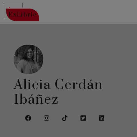
ExLibric
Alicia Cerdán
Ibáñez