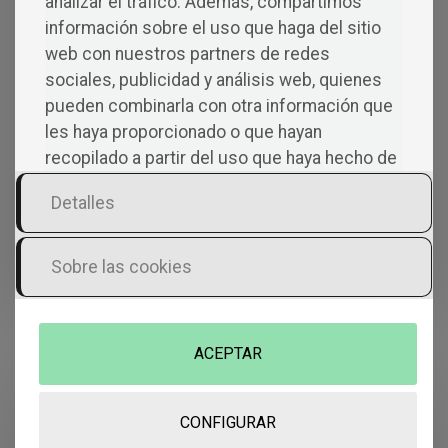
analizar el tráfico. Además, compartimos
Reúne frases que hablan sin rodeos de
información sobre el uso que haga del sitio
amor, dudas, rabia, miedo, heridas y
web con nuestros partners de redes
pequeñas formas de seguir adelante.
sociales, publicidad y análisis web, quienes
No busca dar lecciones ni sonar perfecto, va
pueden combinarla con otra información que
directo a esas cosas que pensamos mucho y
les haya proporcionado o que hayan
decimos poco.
recopilado a partir del uso que haya hecho de
Un libro para subrayar, regalar, releer a
sus servicios.
deshoras o dejar cerca cuando la cabeza no
Detalles
se calla.
Una lectura breve, intensa y muy
Sobre las cookies
reconocible para quienes saben que, a veces,
una sola frase puede quedarse contigo todo
el día.
ACEPTAR
IR AL LIBRO »
CONFIGURAR